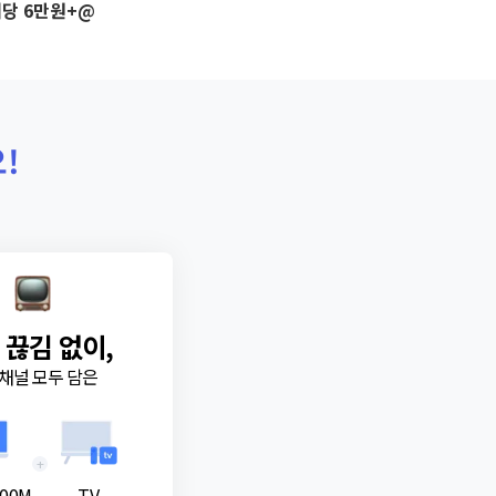
당 6만원+@
!
 끊김 없이,
채널 모두 담은
+
00M
TV