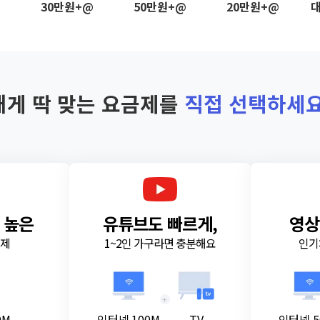
@
30만원+@
50만원+@
20만원+@
대
내게 딱 맞는 요금제를
직접 선택하세요
 높은
유튜브도 빠르게,
영상
금제
1~2인 가구라면 충분해요
인기
+
0M
인터넷 100M
TV
인터넷 5