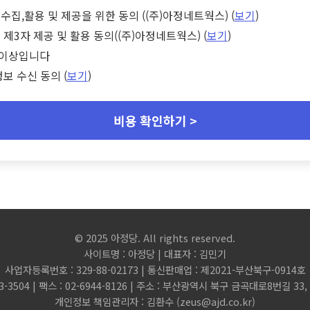
수집,활용 및 제공을 위한 동의 ((주)아정네트웍스) (
보기
)
 제3자 제공 및 활용 동의((주)아정네트웍스) (
보기
)
세 이상입니다
정보 수신 동의 (
보기
)
비용 확인하기 >
© 2025 아정당. All rights reserved.
사이트명 : 아정당 | 대표자 : 김민기
사업자등록번호 : 329-88-02173 | 통신판매업 : 제2021-부산북구-0914호
3-3504 | 팩스 : 02-6944-8126 | 주소 : 부산광역시 북구 금곡대로8번길 3
개인정보 책임관리자 : 김환수 (
zeus@ajd.co.kr
)