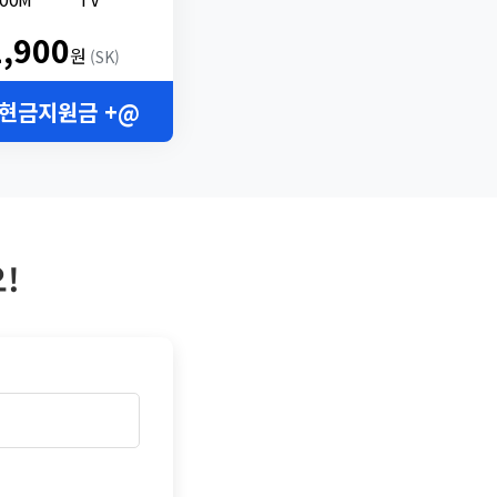
2,900
원
(SK)
 현금지원금 +@
!