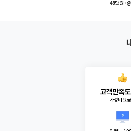
48만원+
고객만족도
가성비 요
인터넷 10