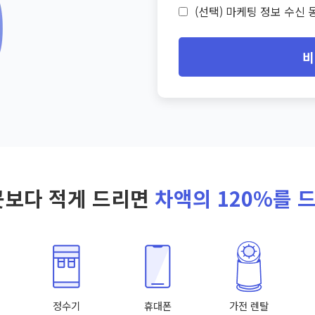
(선택) 마케팅 정보 수신 동
비
곳보다 적게 드리면
차액의 120%를 
정수기
휴대폰
가전 렌탈