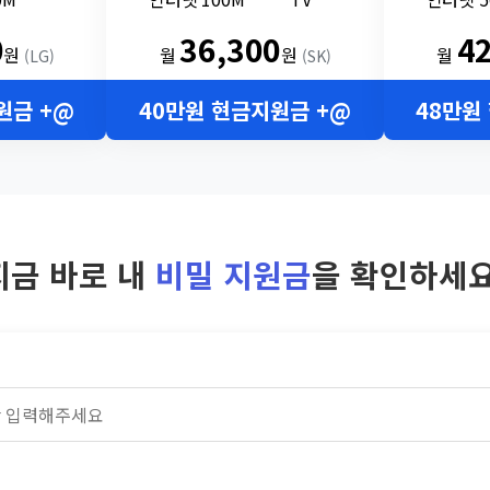
0
36,300
4
원
월
원
월
(LG)
(SK)
원금 +@
40만원 현금지원금 +@
48만원
지금 바로 내
비밀 지원금
을 확인하세요