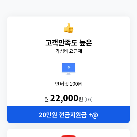
고객만족도 높은
가성비 요금제
인터넷 100M
22,000
월
원
(LG)
20만원 현금지원금 +@