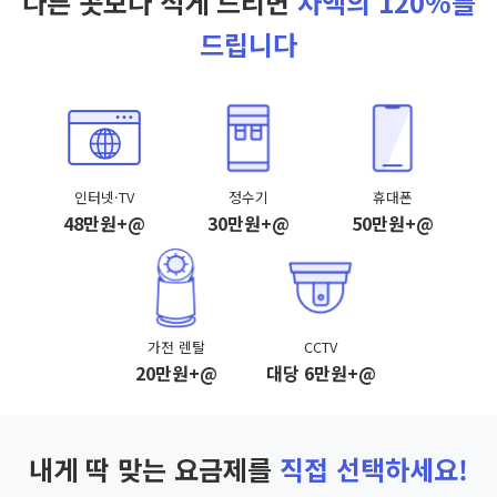
다른 곳보다 적게 드리면
차액의 120%를
드립니다
인터넷·TV
정수기
휴대폰
48만원+@
30만원+@
50만원+@
가전 렌탈
CCTV
20만원+@
대당 6만원+@
내게 딱 맞는 요금제를
직접 선택하세요!