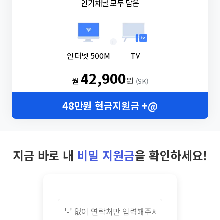
인기채널 모두 담은
+
인터넷 500M
TV
42,900
월
원
(SK)
48만원 현금지원금 +@
지금 바로 내
비밀 지원금
을 확인하세요!