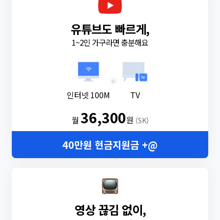
유튜브도 빠르게,
1~2인 가구라면 충분해요
+
인터넷 100M
TV
36,300
월
원
(SK)
40만원 현금지원금 +@
영상 끊김 없이,