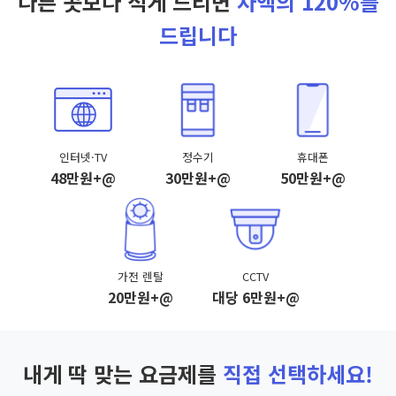
다른 곳보다 적게 드리면
차액의 120%를
드립니다
인터넷·TV
정수기
휴대폰
48만원+@
30만원+@
50만원+@
가전 렌탈
CCTV
20만원+@
대당 6만원+@
내게 딱 맞는 요금제를
직접 선택하세요!