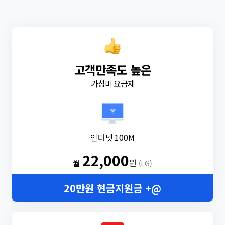
고객만족도 높은
가성비 요금제
인터넷 100M
22,000
월
원
(LG)
20만원 현금지원금 +@