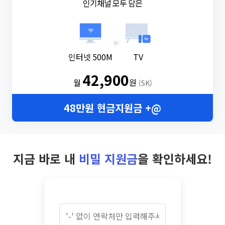
인기채널 모두 담은
+
인터넷 500M
TV
42,900
월
원
(SK)
48만원 현금지원금 +@
지금 바로 내
비밀 지원금
을 확인하세요!