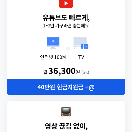
유튜브도 빠르게,
1~2인 가구라면 충분해요
+
인터넷 100M
TV
36,300
월
원
(SK)
40만원 현금지원금 +@
영상 끊김 없이,