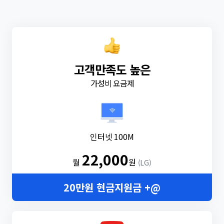
고객만족도 높은
가성비 요금제
인터넷 100M
22,000
월
원
(LG)
20만원 현금지원금 +@