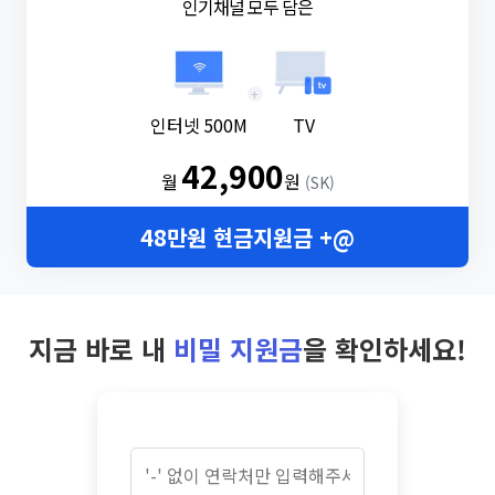
인기채널 모두 담은
+
인터넷 500M
TV
42,900
월
원
(SK)
48만원 현금지원금 +@
지금 바로 내
비밀 지원금
을 확인하세요!