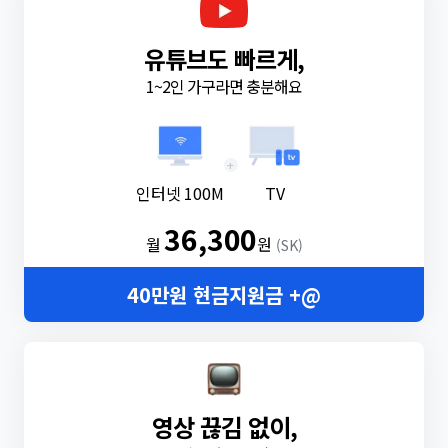
유튜브도 빠르게,
1~2인 가구라면 충분해요
+
인터넷 100M
TV
36,300
월
원
(SK)
40만원 현금지원금 +@
영상 끊김 없이,