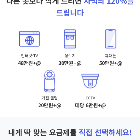
다른 곳보다 적게 드리면
차액의 120%를
드립니다
인터넷·TV
정수기
휴대폰
48만원+@
30만원+@
50만원+@
가전 렌탈
CCTV
20만원+@
대당 6만원+@
내게 딱 맞는 요금제를
직접 선택하세요!