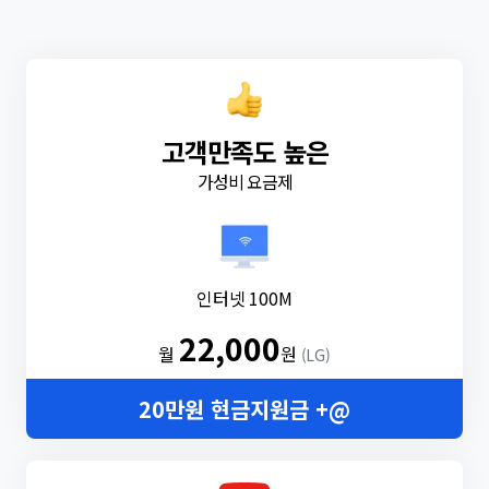
고객만족도 높은
가성비 요금제
인터넷 100M
22,000
월
원
(LG)
20만원 현금지원금 +@