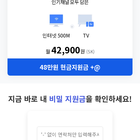
인기채널 모두 담은
+
인터넷 500M
TV
42,900
월
원
(SK)
48만원 현금지원금 +@
지금 바로 내
비밀 지원금
을 확인하세요!