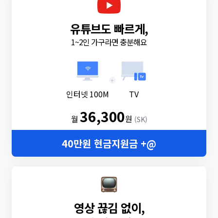
유튜브도 빠르게,
1~2인 가구라면 충분해요
+
인터넷 100M
TV
36,300
월
원
(SK)
40만원 현금지원금 +@
영상 끊김 없이,