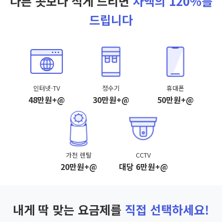
다른 곳보다 적게 드리면
차액의 120%를
드립니다
인터넷·TV
정수기
휴대폰
48만원+@
30만원+@
50만원+@
가전 렌탈
CCTV
20만원+@
대당 6만원+@
내게 딱 맞는 요금제를
직접 선택하세요!