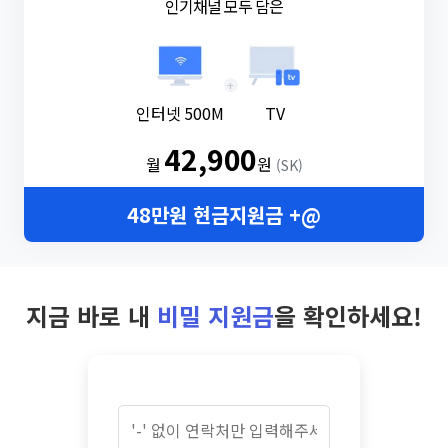
인기채널 모두 담은
+
인터넷 500M
TV
42,900
월
원
(SK)
48만원 현금지원금 +@
지금 바로 내
비밀 지원금
을 확인하세요!