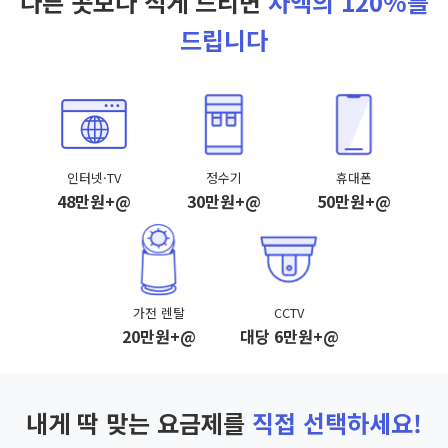
다른 곳보다 적게 드리면
차액의 120%를
드립니다
인터넷·TV
정수기
휴대폰
48만원+@
30만원+@
50만원+@
가전 렌탈
CCTV
20만원+@
대당 6만원+@
내게 딱 맞는 요금제를
직접 선택하세요!