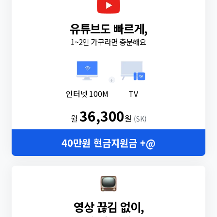
유튜브도 빠르게,
1~2인 가구라면 충분해요
+
인터넷 100M
TV
36,300
월
원
(SK)
40만원 현금지원금 +@
영상 끊김 없이,