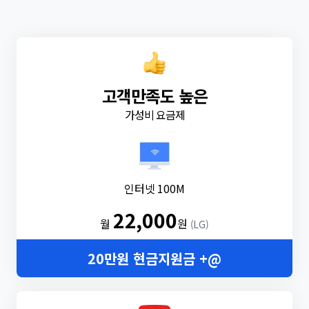
고객만족도 높은
가성비 요금제
인터넷 100M
22,000
월
원
(LG)
20만원 현금지원금 +@