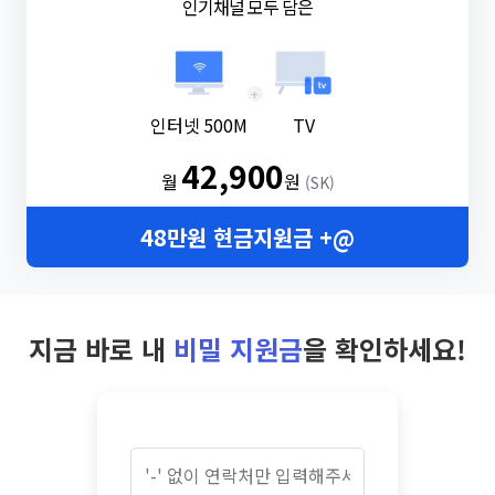
인기채널 모두 담은
+
인터넷 500M
TV
42,900
월
원
(SK)
48만원 현금지원금 +@
지금 바로 내
비밀 지원금
을 확인하세요!