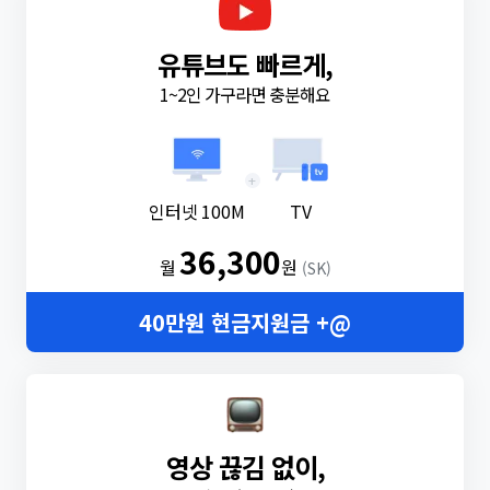
유튜브도 빠르게,
1~2인 가구라면 충분해요
+
인터넷 100M
TV
36,300
월
원
(SK)
40만원 현금지원금 +@
영상 끊김 없이,