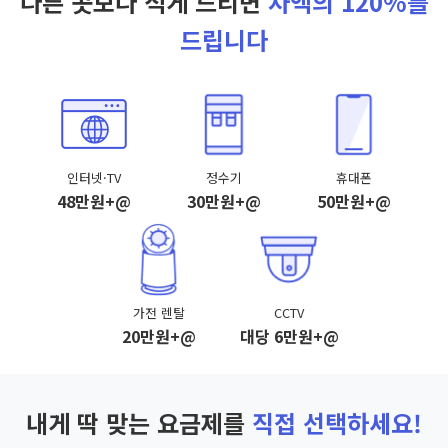
다른 곳보다 적게 드리면
차액의 120%를
드립니다
인터넷·TV
정수기
휴대폰
48만원+@
30만원+@
50만원+@
가전 렌탈
CCTV
20만원+@
대당 6만원+@
내게 딱 맞는 요금제를
직접 선택하세요!