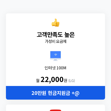
고객만족도 높은
가성비 요금제
인터넷 100M
22,000
월
원
(LG)
20만원 현금지원금 +@