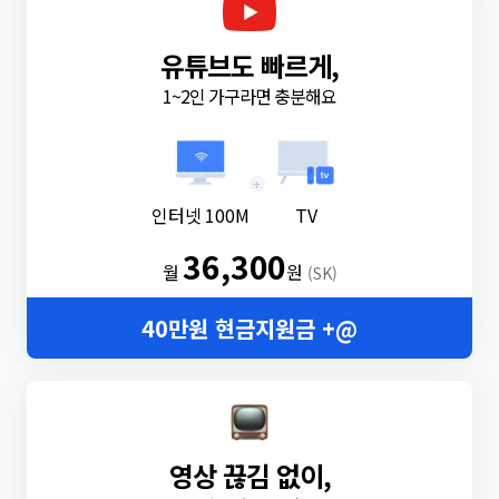
유튜브도 빠르게,
1~2인 가구라면 충분해요
+
인터넷 100M
TV
36,300
월
원
(SK)
40만원 현금지원금 +@
영상 끊김 없이,