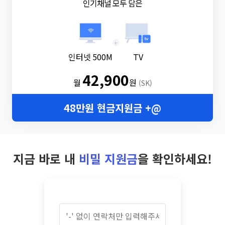
인기채널 모두 담은
+
인터넷 500M
TV
42,900
월
원
(SK)
48만원 현금지원금 +@
지금 바로 내
비밀 지원금
을 확인하세요!