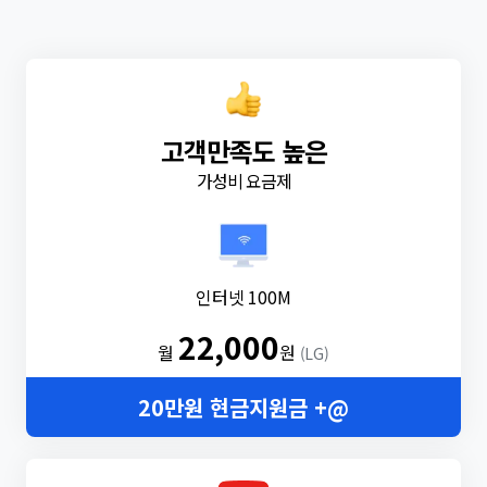
고객만족도 높은
가성비 요금제
인터넷 100M
22,000
월
원
(LG)
20만원 현금지원금 +@