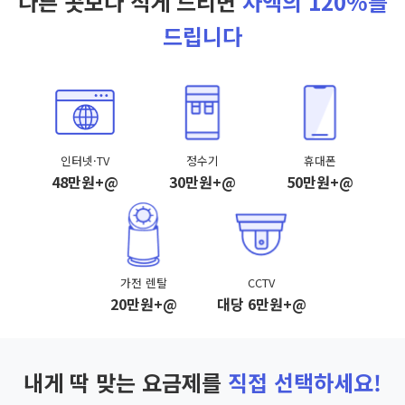
다른 곳보다 적게 드리면
차액의 120%를
드립니다
인터넷·TV
정수기
휴대폰
48만원+@
30만원+@
50만원+@
가전 렌탈
CCTV
20만원+@
대당 6만원+@
내게 딱 맞는 요금제를
직접 선택하세요!