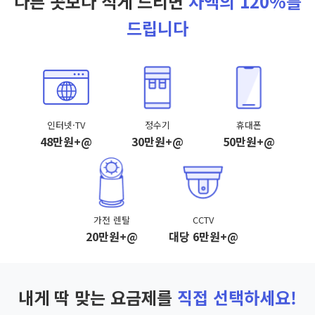
다른 곳보다 적게 드리면
차액의 120%를
드립니다
인터넷·TV
정수기
휴대폰
48만원+@
30만원+@
50만원+@
가전 렌탈
CCTV
20만원+@
대당 6만원+@
내게 딱 맞는 요금제를
직접 선택하세요!