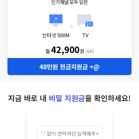
인기채널 모두 담은
+
인터넷 500M
TV
42,900
월
원
(SK)
48만원 현금지원금 +@
지금 바로 내
비밀 지원금
을 확인하세요!