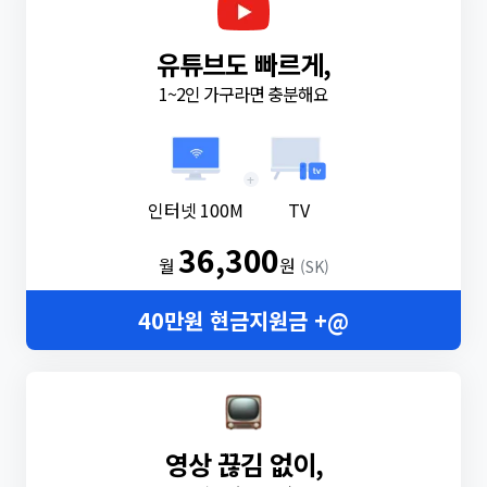
유튜브도 빠르게,
1~2인 가구라면 충분해요
+
인터넷 100M
TV
36,300
월
원
(SK)
40만원 현금지원금 +@
영상 끊김 없이,