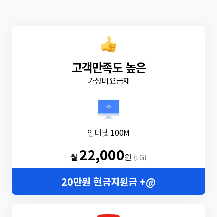
고객만족도 높은
가성비 요금제
인터넷 100M
22,000
월
원
(LG)
20만원 현금지원금 +@