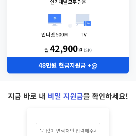
인기채널 모두 담은
+
인터넷 500M
TV
42,900
월
원
(SK)
48만원 현금지원금 +@
지금 바로 내
비밀 지원금
을 확인하세요!