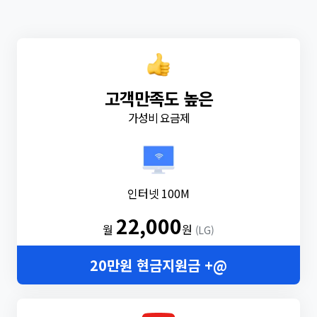
고객만족도 높은
가성비 요금제
인터넷 100M
22,000
월
원
(LG)
20만원 현금지원금 +@