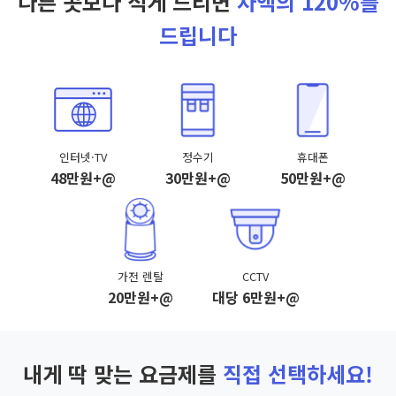
다른 곳보다 적게 드리면
차액의 120%를
드립니다
인터넷·TV
정수기
휴대폰
48만원+@
30만원+@
50만원+@
가전 렌탈
CCTV
20만원+@
대당 6만원+@
내게 딱 맞는 요금제를
직접 선택하세요!