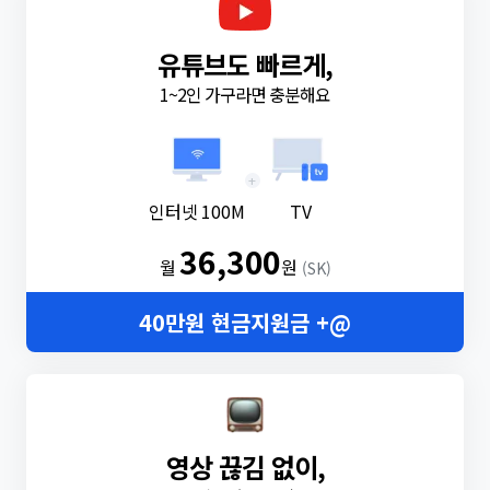
유튜브도 빠르게,
1~2인 가구라면 충분해요
+
인터넷 100M
TV
36,300
월
원
(SK)
40만원 현금지원금 +@
영상 끊김 없이,