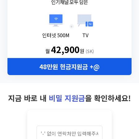
인기채널 모두 담은
+
인터넷 500M
TV
42,900
월
원
(SK)
48만원 현금지원금 +@
지금 바로 내
비밀 지원금
을 확인하세요!