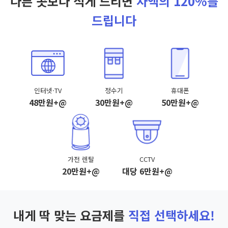
다른 곳보다 적게 드리면
차액의 120%를
드립니다
인터넷·TV
정수기
휴대폰
48만원+@
30만원+@
50만원+@
가전 렌탈
CCTV
20만원+@
대당 6만원+@
내게 딱 맞는 요금제를
직접 선택하세요!