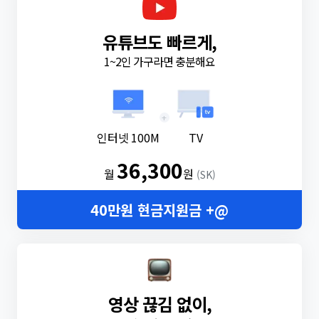
유튜브도 빠르게,
1~2인 가구라면 충분해요
+
인터넷 100M
TV
36,300
월
원
(SK)
40만원 현금지원금 +@
영상 끊김 없이,