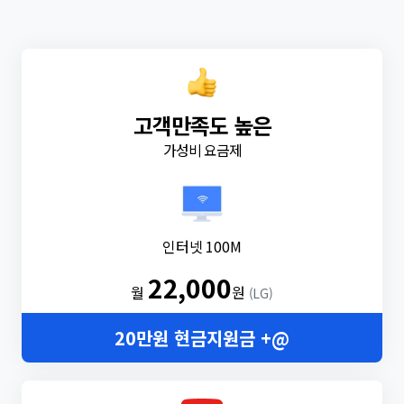
고객만족도 높은
가성비 요금제
인터넷 100M
22,000
월
원
(LG)
20만원 현금지원금 +@