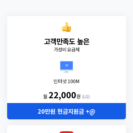
고객만족도 높은
가성비 요금제
인터넷 100M
22,000
월
원
(LG)
20만원 현금지원금 +@