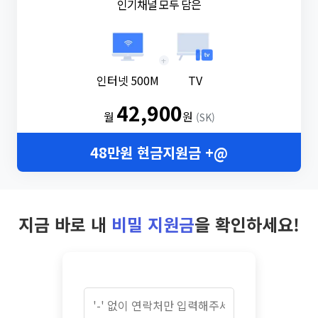
인기채널 모두 담은
+
인터넷 500M
TV
42,900
월
원
(SK)
48만원 현금지원금 +@
지금 바로 내
비밀 지원금
을 확인하세요!