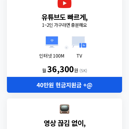
유튜브도 빠르게,
1~2인 가구라면 충분해요
+
인터넷 100M
TV
36,300
월
원
(SK)
40만원 현금지원금 +@
영상 끊김 없이,