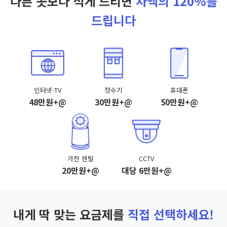
다른 곳보다 적게 드리면
차액의 120%를
드립니다
인터넷·TV
정수기
휴대폰
48만원+@
30만원+@
50만원+@
가전 렌탈
CCTV
20만원+@
대당 6만원+@
내게 딱 맞는 요금제를
직접 선택하세요!