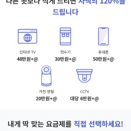
다른 곳보다 적게 드리면
차액의 120%를
드립니다
인터넷·TV
정수기
휴대폰
48만원+@
30만원+@
50만원+@
가전 렌탈
CCTV
20만원+@
대당 6만원+@
내게 딱 맞는 요금제를
직접 선택하세요!