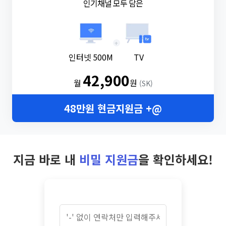
인기채널 모두 담은
+
인터넷 500M
TV
42,900
월
원
(SK)
48만원 현금지원금 +@
지금 바로 내
비밀 지원금
을 확인하세요!