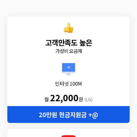
고객만족도 높은
가성비 요금제
인터넷 100M
22,000
월
원
(LG)
20만원 현금지원금 +@