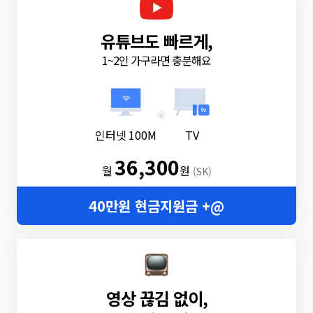
유튜브도 빠르게,
1~2인 가구라면 충분해요
+
인터넷 100M
TV
36,300
월
원
(SK)
40만원 현금지원금 +@
영상 끊김 없이,