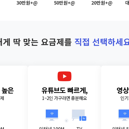
@
30만원+@
50만원+@
20만원+@
대
내게 딱 맞는 요금제를
직접 선택하세요
 높은
유튜브도 빠르게,
영상
금제
1~2인 가구라면 충분해요
인기
+
0M
인터넷 100M
TV
인터넷 5