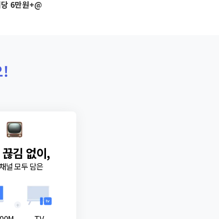
당 6만원+@
!
 끊김 없이,
채널 모두 담은
+
00M
TV