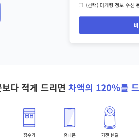
(선택) 마케팅 정보 수신 동
비
곳보다 적게 드리면
차액의 120%를 
정수기
휴대폰
가전 렌탈