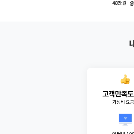
48만원+
고객만족도
가성비 요
인터넷 10