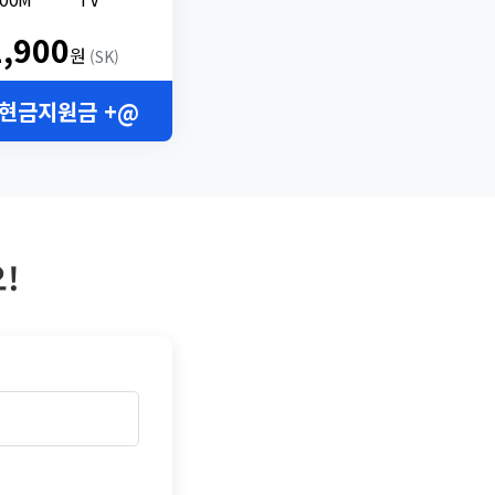
2,900
원
(SK)
 현금지원금 +@
!