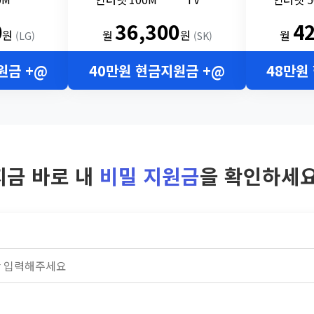
0
36,300
4
원
월
원
월
(LG)
(SK)
원금 +@
40만원 현금지원금 +@
48만원
지금 바로 내
비밀 지원금
을 확인하세요