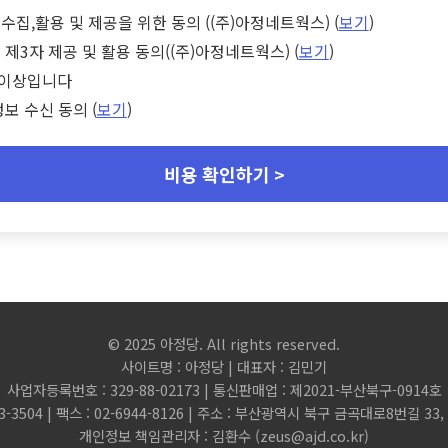
수집,활용 및 제공을 위한 동의 ((주)아정네트웍스) (
보기
)
 제3자 제공 및 활용 동의((주)아정네트웍스) (
보기
)
세 이상입니다
정보 수신 동의 (
보기
)
비용 확인하기 >
© 2025 아정당. All rights reserved.
사이트명 : 아정당 | 대표자 : 김민기
사업자등록번호 : 329-88-02173 | 통신판매업 : 제2021-부산북구-0914호
3-3504 | 팩스 : 02-6944-8126 | 주소 : 부산광역시 북구 금곡대로8번길 3
개인정보 책임관리자 : 김환수 (
zeus@ajd.co.kr
)