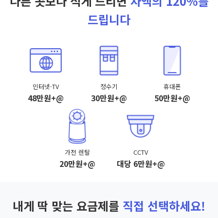
다른 곳보다 적게 드리면
차액의 120%를
드립니다
인터넷·TV
정수기
휴대폰
48만원+@
30만원+@
50만원+@
가전 렌탈
CCTV
20만원+@
대당 6만원+@
내게 딱 맞는 요금제를
직접 선택하세요!