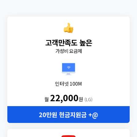
고객만족도 높은
가성비 요금제
인터넷 100M
22,000
월
원
(LG)
20만원 현금지원금 +@