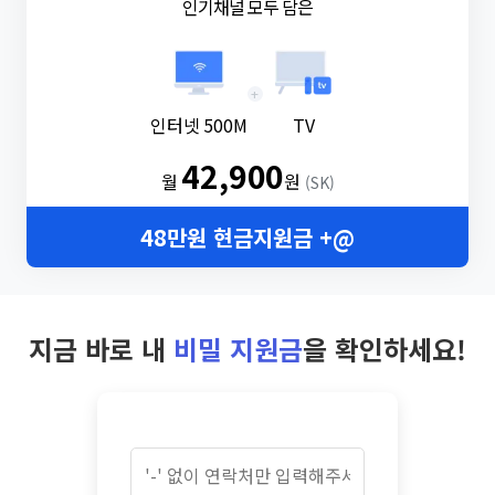
인기채널 모두 담은
+
인터넷 500M
TV
42,900
월
원
(SK)
48만원 현금지원금 +@
지금 바로 내
비밀 지원금
을 확인하세요!