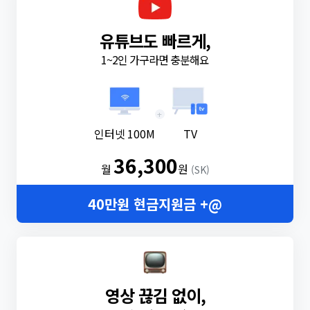
유튜브도 빠르게,
1~2인 가구라면 충분해요
+
인터넷 100M
TV
36,300
월
원
(SK)
40만원 현금지원금 +@
영상 끊김 없이,