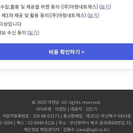
수집,활용 및 제공을 위한 동의 ((주)아정네트웍스) (
보기
)
 제3자 제공 및 활용 동의((주)아정네트웍스) (
보기
)
세 이상입니다
정보 수신 동의 (
보기
)
비용 확인하기 >
© 2025 아정당. All rights reserved.
사이트명 : 아정당 | 대표자 : 김민기
사업자등록번호 : 329-88-02173 | 통신판매업 : 제2021-부산북구-0914호
3-3504 | 팩스 : 02-6944-8126 | 주소 : 부산광역시 북구 금곡대로8번길 3
개인정보 책임관리자 : 김환수 (
zeus@ajd.co.kr
)