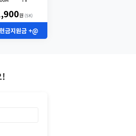
2,900
원
(SK)
 현금지원금 +@
!