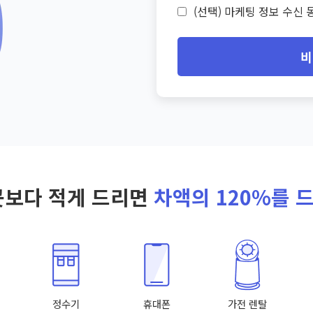
(선택) 마케팅 정보 수신 동
비
곳보다 적게 드리면
차액의 120%를 
정수기
휴대폰
가전 렌탈