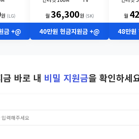
0
36,300
4
원
월
원
월
(LG)
(SK)
원금 +@
40만원 현금지원금 +@
48만원
지금 바로 내
비밀 지원금
을 확인하세요