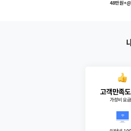
48만원+
고객만족도
가성비 요
인터넷 10