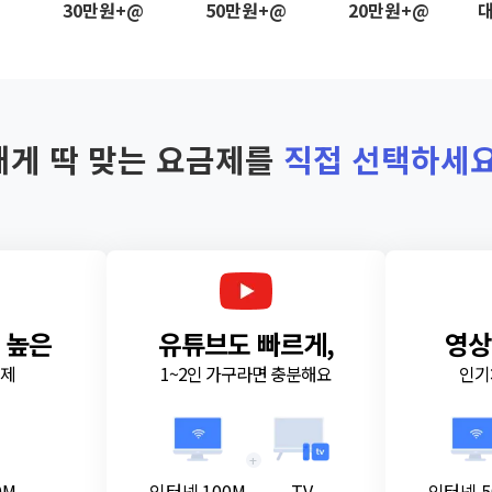
@
30만원+@
50만원+@
20만원+@
대
내게 딱 맞는 요금제를
직접 선택하세요
 높은
유튜브도 빠르게,
영상
금제
1~2인 가구라면 충분해요
인기
+
0M
인터넷 100M
TV
인터넷 5