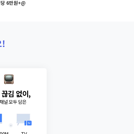
당 6만원+@
!
 끊김 없이,
채널 모두 담은
+
00M
TV