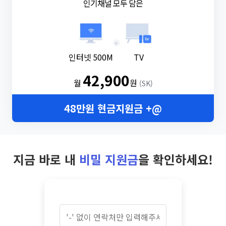
인기채널 모두 담은
+
인터넷 500M
TV
42,900
월
원
(SK)
48만원 현금지원금 +@
지금 바로 내
비밀 지원금
을 확인하세요!