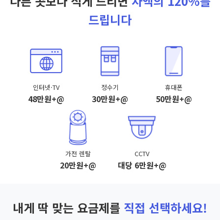
다른 곳보다 적게 드리면
차액의 120%를
드립니다
인터넷·TV
정수기
휴대폰
48만원+@
30만원+@
50만원+@
가전 렌탈
CCTV
20만원+@
대당 6만원+@
내게 딱 맞는 요금제를
직접 선택하세요!