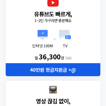
유튜브도 빠르게,
1~2인 가구라면 충분해요
+
인터넷 100M
TV
36,300
월
원
(SK)
40만원 현금지원금 +@
영상 끊김 없이,