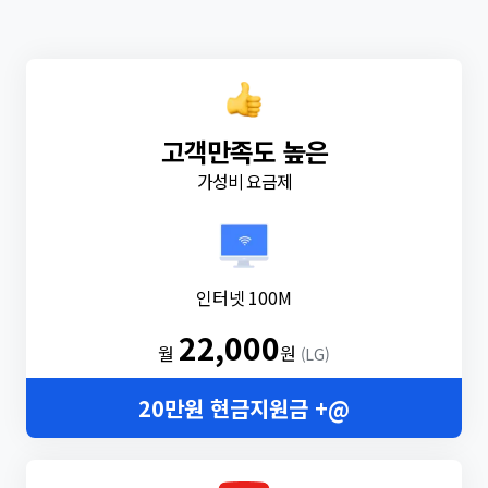
고객만족도 높은
가성비 요금제
인터넷 100M
22,000
월
원
(LG)
20만원 현금지원금 +@