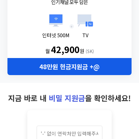
인기채널 모두 담은
+
인터넷 500M
TV
42,900
월
원
(SK)
48만원 현금지원금 +@
지금 바로 내
비밀 지원금
을 확인하세요!