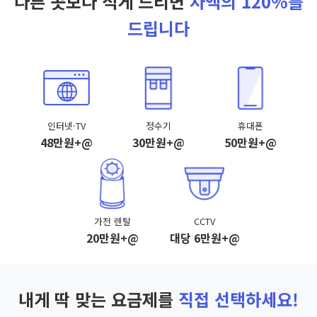
다른 곳보다 적게 드리면
차액의 120%를
드립니다
인터넷·TV
정수기
휴대폰
48만원+@
30만원+@
50만원+@
가전 렌탈
CCTV
20만원+@
대당 6만원+@
내게 딱 맞는 요금제를
직접 선택하세요!