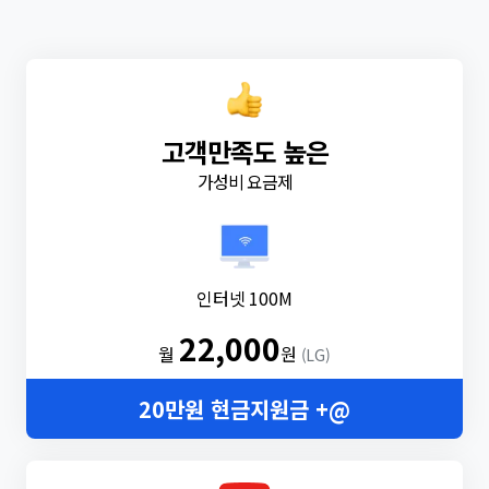
고객만족도 높은
가성비 요금제
인터넷 100M
22,000
월
원
(LG)
20만원 현금지원금 +@