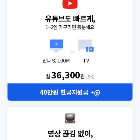
유튜브도 빠르게,
1~2인 가구라면 충분해요
+
인터넷 100M
TV
36,300
월
원
(SK)
40만원 현금지원금 +@
영상 끊김 없이,