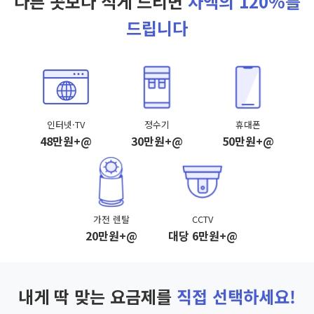
다른 곳보다 적게 드리면
차액의 120%를
드립니다
인터넷·TV
정수기
휴대폰
48만원+@
30만원+@
50만원+@
가전 렌탈
CCTV
20만원+@
대당 6만원+@
내게 딱 맞는 요금제를
직접 선택하세요!