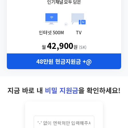
인기채널 모두 담은
+
인터넷 500M
TV
42,900
월
원
(SK)
48만원 현금지원금 +@
지금 바로 내
비밀 지원금
을 확인하세요!