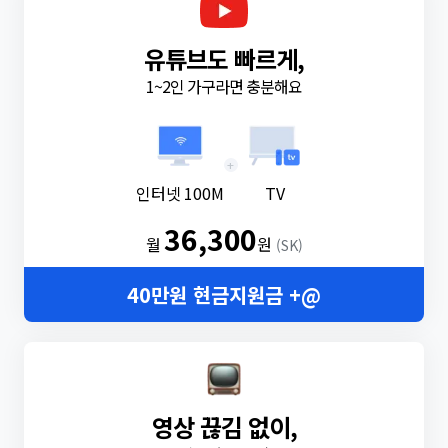
유튜브도 빠르게,
1~2인 가구라면 충분해요
+
인터넷 100M
TV
36,300
월
원
(SK)
40만원 현금지원금 +@
영상 끊김 없이,