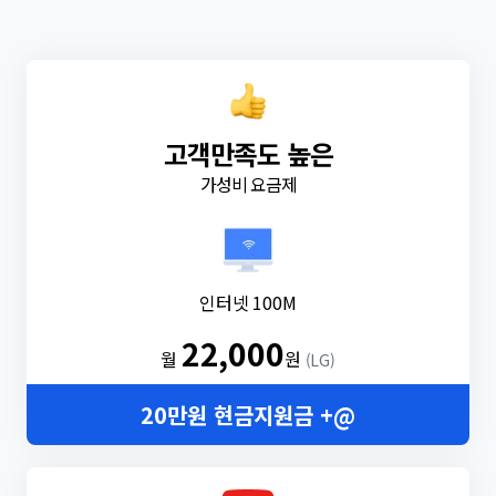
고객만족도 높은
가성비 요금제
인터넷 100M
22,000
월
원
(LG)
20만원 현금지원금 +@