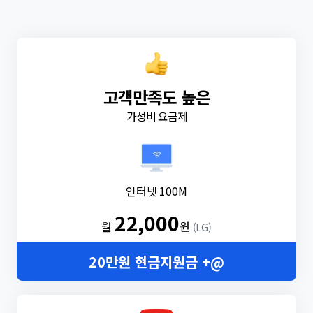
고객만족도 높은
가성비 요금제
인터넷 100M
22,000
월
원
(LG)
20만원 현금지원금 +@