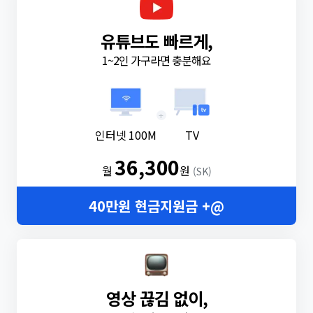
유튜브도 빠르게,
1~2인 가구라면 충분해요
+
인터넷 100M
TV
36,300
월
원
(SK)
40만원 현금지원금 +@
영상 끊김 없이,