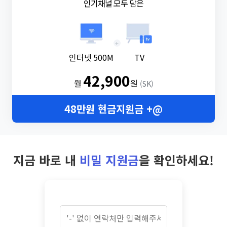
인기채널 모두 담은
+
인터넷 500M
TV
42,900
월
원
(SK)
48만원 현금지원금 +@
지금 바로 내
비밀 지원금
을 확인하세요!