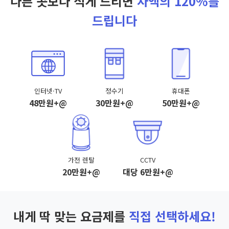
다른 곳보다 적게 드리면
차액의 120%를
드립니다
인터넷·TV
정수기
휴대폰
48만원+@
30만원+@
50만원+@
가전 렌탈
CCTV
20만원+@
대당 6만원+@
내게 딱 맞는 요금제를
직접 선택하세요!