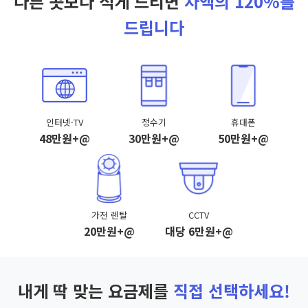
다른 곳보다 적게 드리면
차액의 120%를
드립니다
인터넷·TV
정수기
휴대폰
48만원+@
30만원+@
50만원+@
가전 렌탈
CCTV
20만원+@
대당 6만원+@
내게 딱 맞는 요금제를
직접 선택하세요!