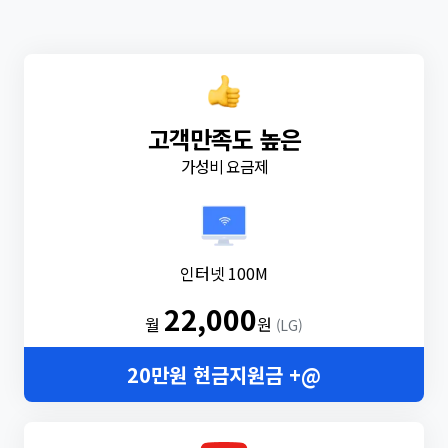
고객만족도 높은
가성비 요금제
인터넷 100M
22,000
월
원
(LG)
20만원 현금지원금 +@