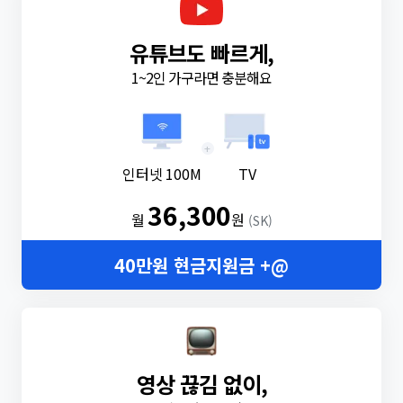
유튜브도 빠르게,
1~2인 가구라면 충분해요
+
인터넷 100M
TV
36,300
월
원
(SK)
40만원 현금지원금 +@
영상 끊김 없이,