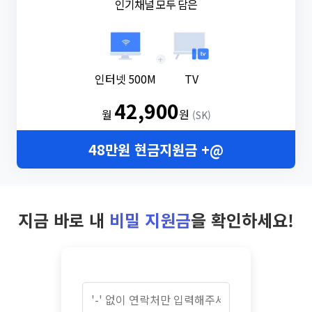
인기채널 모두 담은
+
인터넷 500M
TV
42,900
월
원
(SK)
48만원 현금지원금 +@
지금 바로 내
비밀 지원금
을 확인하세요!