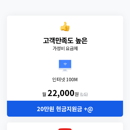
고객만족도 높은
가성비 요금제
인터넷 100M
22,000
월
원
(LG)
20만원 현금지원금 +@