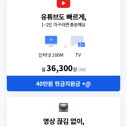
유튜브도 빠르게,
1~2인 가구라면 충분해요
+
인터넷 100M
TV
36,300
월
원
(SK)
40만원 현금지원금 +@
영상 끊김 없이,