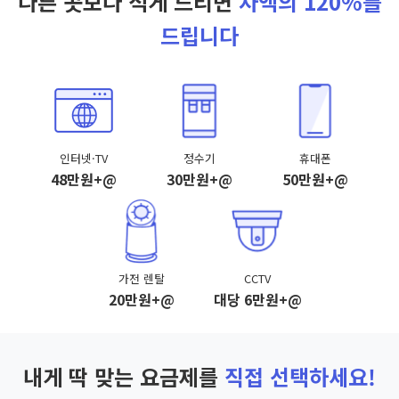
다른 곳보다 적게 드리면
차액의 120%를
드립니다
인터넷·TV
정수기
휴대폰
48만원+@
30만원+@
50만원+@
가전 렌탈
CCTV
20만원+@
대당 6만원+@
내게 딱 맞는 요금제를
직접 선택하세요!