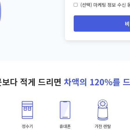
(선택) 마케팅 정보 수신 동
비
곳보다 적게 드리면
차액의 120%를 
정수기
휴대폰
가전 렌탈