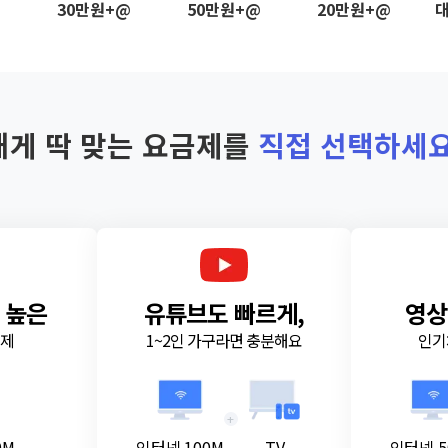
@
30만원+@
50만원+@
20만원+@
대
내게 딱 맞는 요금제를
직접 선택하세요
 높은
유튜브도 빠르게,
영상
금제
1~2인 가구라면 충분해요
인기
+
0M
인터넷 100M
TV
인터넷 5