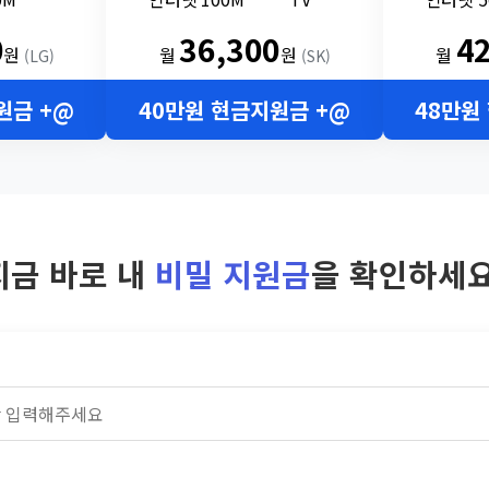
0
36,300
4
원
월
원
월
(LG)
(SK)
원금 +@
40만원 현금지원금 +@
48만원
지금 바로 내
비밀 지원금
을 확인하세요