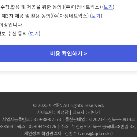
수집,활용 및 제공을 위한 동의 ((주)아정네트웍스) (
보기
)
 제3자 제공 및 활용 동의((주)아정네트웍스) (
보기
)
세 이상입니다
정보 수신 동의 (
보기
)
비용 확인하기 >
© 2025 아정당. All rights reserved.
사이트명 : 아정당 | 대표자 : 김민기
사업자등록번호 : 329-88-02173 | 통신판매업 : 제2021-부산북구-0914호
3-3504 | 팩스 : 02-6944-8126 | 주소 : 부산광역시 북구 금곡대로8번길 3
개인정보 책임관리자 : 김환수 (
zeus@ajd.co.kr
)