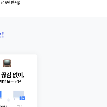
당 6만원+@
!
 끊김 없이,
채널 모두 담은
+
00M
TV