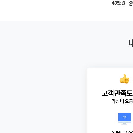
48만원+
고객만족도
가성비 요
인터넷 10