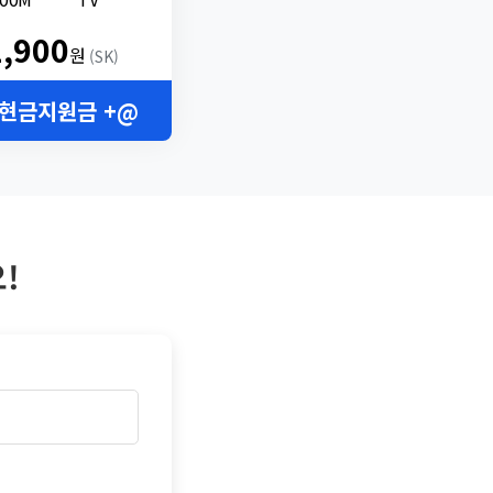
2,900
원
(SK)
 현금지원금 +@
!