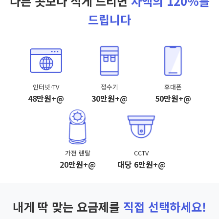
다른 곳보다 적게 드리면
차액의 120%를
드립니다
인터넷·TV
정수기
휴대폰
48만원+@
30만원+@
50만원+@
가전 렌탈
CCTV
20만원+@
대당 6만원+@
내게 딱 맞는 요금제를
직접 선택하세요!