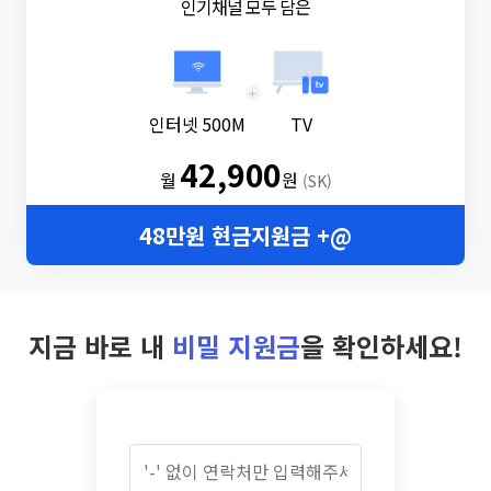
인기채널 모두 담은
+
인터넷 500M
TV
42,900
월
원
(SK)
48만원 현금지원금 +@
지금 바로 내
비밀 지원금
을 확인하세요!