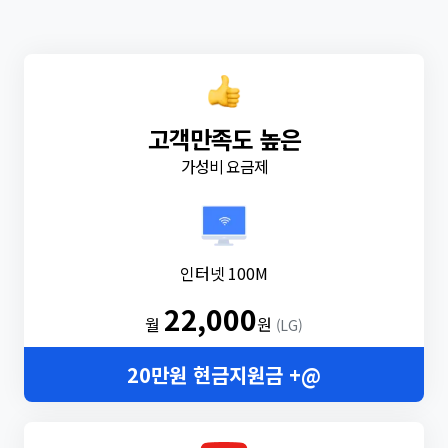
고객만족도 높은
가성비 요금제
인터넷 100M
22,000
월
원
(LG)
20만원 현금지원금 +@