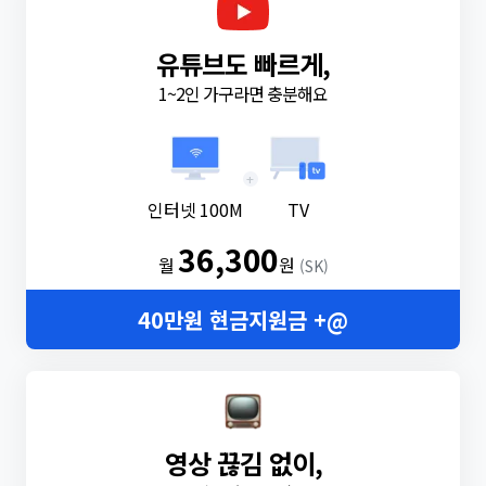
유튜브도 빠르게,
1~2인 가구라면 충분해요
+
인터넷 100M
TV
36,300
월
원
(SK)
40만원 현금지원금 +@
영상 끊김 없이,