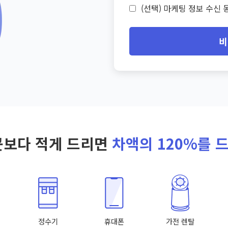
(선택) 마케팅 정보 수신 동
비
곳보다 적게 드리면
차액의 120%를 
정수기
휴대폰
가전 렌탈