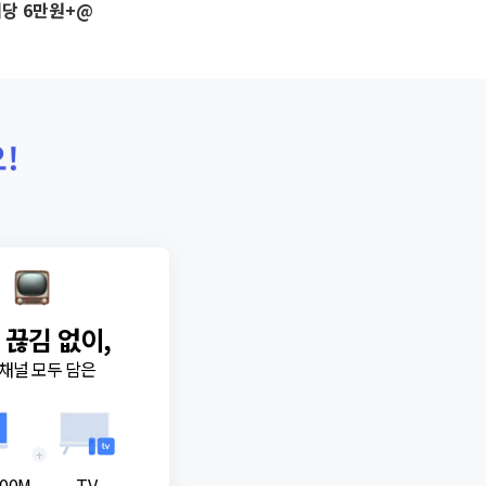
당 6만원+@
!
 끊김 없이,
채널 모두 담은
+
00M
TV