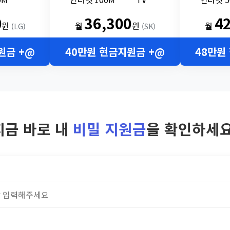
0
36,300
4
원
월
원
월
(LG)
(SK)
원금 +@
40만원 현금지원금 +@
48만원
지금 바로 내
비밀 지원금
을 확인하세요