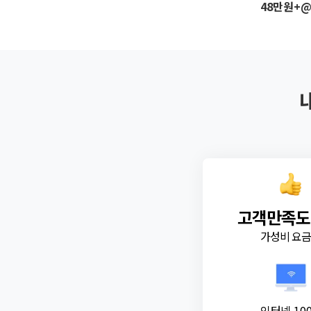
48만원+
고객만족도
가성비 요
인터넷 10