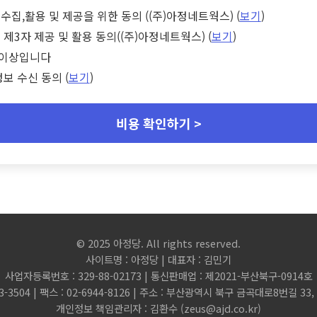
수집,활용 및 제공을 위한 동의 ((주)아정네트웍스) (
보기
)
 제3자 제공 및 활용 동의((주)아정네트웍스) (
보기
)
세 이상입니다
정보 수신 동의 (
보기
)
비용 확인하기 >
© 2025 아정당. All rights reserved.
사이트명 : 아정당 | 대표자 : 김민기
사업자등록번호 : 329-88-02173 | 통신판매업 : 제2021-부산북구-0914호
3-3504 | 팩스 : 02-6944-8126 | 주소 : 부산광역시 북구 금곡대로8번길 3
개인정보 책임관리자 : 김환수 (
zeus@ajd.co.kr
)