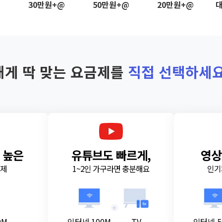
@
30만원+@
50만원+@
20만원+@
대
내게 딱 맞는 요금제를
직접 선택하세요
 높은
유튜브도 빠르게,
영상
금제
1~2인 가구라면 충분해요
인기
+
0M
인터넷 100M
TV
인터넷 5