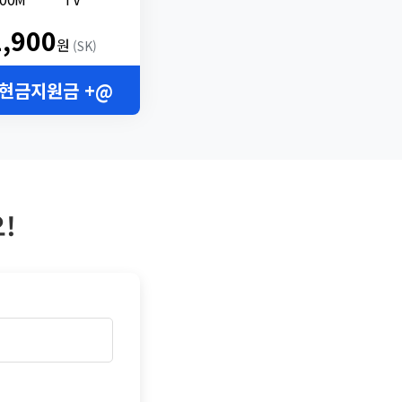
2,900
원
(SK)
 현금지원금 +@
!