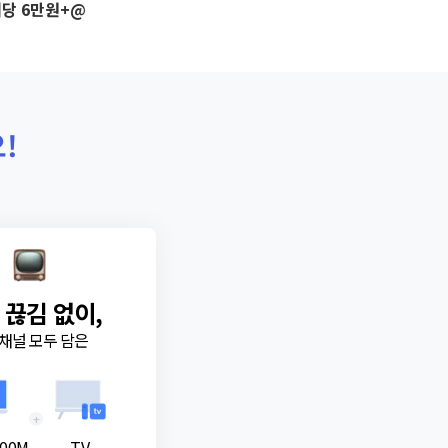
당 6만원+@
!
 끊김 없이,
채널 모두 담은
+
00M
TV