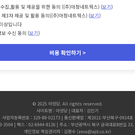
수집,활용 및 제공을 위한 동의 ((주)아정네트웍스) (
보기
)
 제3자 제공 및 활용 동의((주)아정네트웍스) (
보기
)
세 이상입니다
정보 수신 동의 (
보기
)
비용 확인하기 >
© 2025 아정당. All rights reserved.
사이트명 : 아정당 | 대표자 : 김민기
사업자등록번호 : 329-88-02173 | 통신판매업 : 제2021-부산북구-0914호
3-3504 | 팩스 : 02-6944-8126 | 주소 : 부산광역시 북구 금곡대로8번길 3
개인정보 책임관리자 : 김환수 (
zeus@ajd.co.kr
)