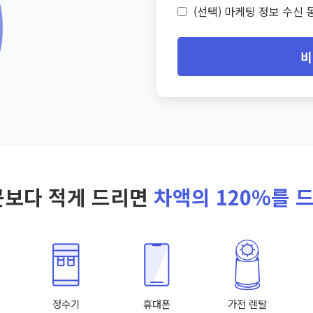
(선택) 마케팅 정보 수신 동
비
곳보다 적게 드리면
차액의 120%를 
정수기
휴대폰
가전 렌탈