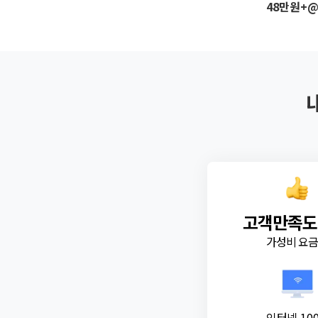
48만원+
고객만족도
가성비 요
인터넷 10