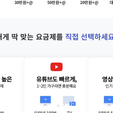
@
30만원+@
50만원+@
20만원+@
대
내게 딱 맞는 요금제를
직접 선택하세요
 높은
유튜브도 빠르게,
영상
금제
1~2인 가구라면 충분해요
인기
+
0M
인터넷 100M
TV
인터넷 5