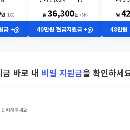
0
36,300
4
원
월
원
월
(LG)
(SK)
원금 +@
40만원 현금지원금 +@
48만원
지금 바로 내
비밀 지원금
을 확인하세요