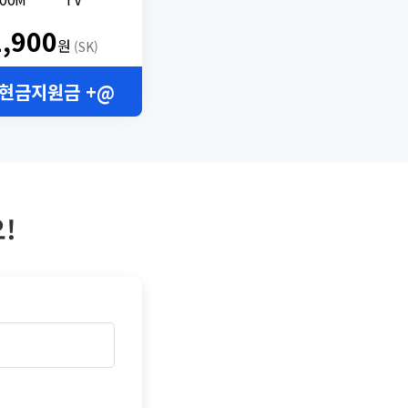
2,900
원
(SK)
 현금지원금 +@
!