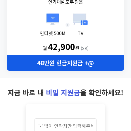
인기채널 모두 담은
+
인터넷 500M
TV
42,900
월
원
(SK)
48만원 현금지원금 +@
지금 바로 내
비밀 지원금
을 확인하세요!