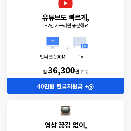
유튜브도 빠르게,
1~2인 가구라면 충분해요
+
인터넷 100M
TV
36,300
월
원
(SK)
40만원 현금지원금 +@
영상 끊김 없이,