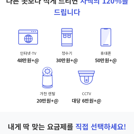
다른 곳보다 적게 드리면
차액의 120%를
드립니다
인터넷·TV
정수기
휴대폰
48만원+@
30만원+@
50만원+@
가전 렌탈
CCTV
20만원+@
대당 6만원+@
내게 딱 맞는 요금제를
직접 선택하세요!