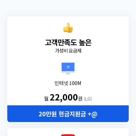
고객만족도 높은
가성비 요금제
인터넷 100M
22,000
월
원
(LG)
20만원 현금지원금 +@