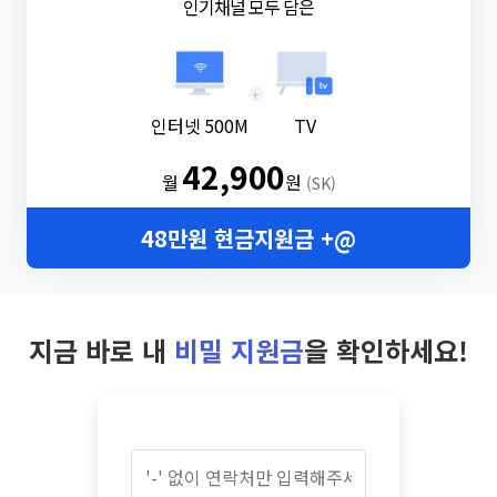
인기채널 모두 담은
+
인터넷 500M
TV
42,900
월
원
(SK)
48만원 현금지원금 +@
지금 바로 내
비밀 지원금
을 확인하세요!