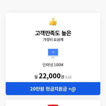
고객만족도 높은
가성비 요금제
인터넷 100M
22,000
월
원
(LG)
20만원 현금지원금 +@