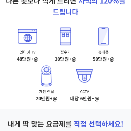
다른 곳보다 적게 드리면
차액의 120%를
드립니다
인터넷·TV
정수기
휴대폰
48만원+@
30만원+@
50만원+@
가전 렌탈
CCTV
20만원+@
대당 6만원+@
내게 딱 맞는 요금제를
직접 선택하세요!