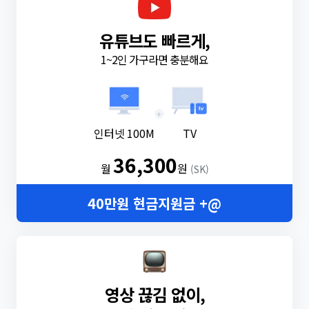
유튜브도 빠르게,
1~2인 가구라면 충분해요
+
인터넷 100M
TV
36,300
월
원
(SK)
40만원 현금지원금 +@
영상 끊김 없이,