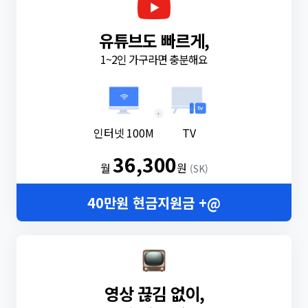
유튜브도 빠르게,
1~2인 가구라면 충분해요
+
인터넷 100M
TV
36,300
월
원
(SK)
40만원 현금지원금 +@
영상 끊김 없이,