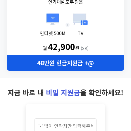
인기채널 모두 담은
+
인터넷 500M
TV
42,900
월
원
(SK)
48만원 현금지원금 +@
지금 바로 내
비밀 지원금
을 확인하세요!