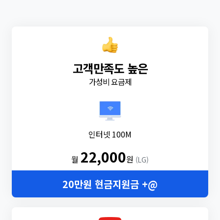
고객만족도 높은
가성비 요금제
인터넷 100M
22,000
월
원
(LG)
20만원 현금지원금 +@