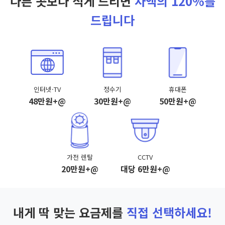
다른 곳보다 적게 드리면
차액의 120%를
드립니다
인터넷·TV
정수기
휴대폰
48만원+@
30만원+@
50만원+@
가전 렌탈
CCTV
20만원+@
대당 6만원+@
내게 딱 맞는 요금제를
직접 선택하세요!