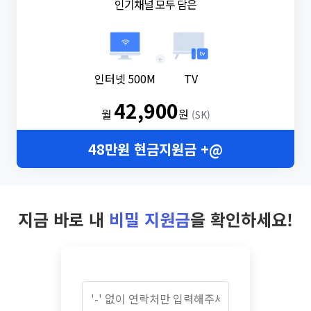
인기채널 모두 담은
+
인터넷 500M
TV
42,900
월
원
(SK)
48만원 현금지원금 +@
지금 바로 내
비밀 지원금
을 확인하세요!