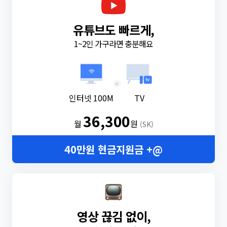
유튜브도 빠르게,
1~2인 가구라면 충분해요
+
인터넷 100M
TV
36,300
월
원
(SK)
40만원 현금지원금 +@
영상 끊김 없이,