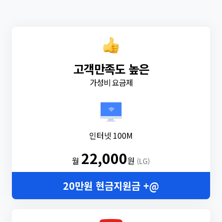
고객만족도 높은
가성비 요금제
인터넷 100M
22,000
월
원
(LG)
20만원 현금지원금 +@