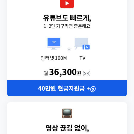
유튜브도 빠르게,
1~2인 가구라면 충분해요
+
인터넷 100M
TV
36,300
월
원
(SK)
40만원 현금지원금 +@
영상 끊김 없이,