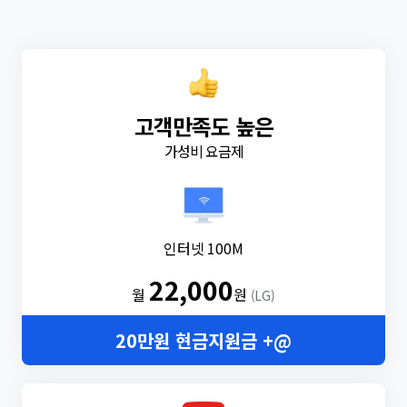
고객만족도 높은
가성비 요금제
인터넷 100M
22,000
월
원
(LG)
20만원 현금지원금 +@