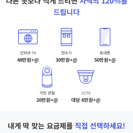
다른 곳보다 적게 드리면
차액의 120%를
드립니다
인터넷·TV
정수기
휴대폰
48만원+@
30만원+@
50만원+@
가전 렌탈
CCTV
20만원+@
대당 6만원+@
내게 딱 맞는 요금제를
직접 선택하세요!