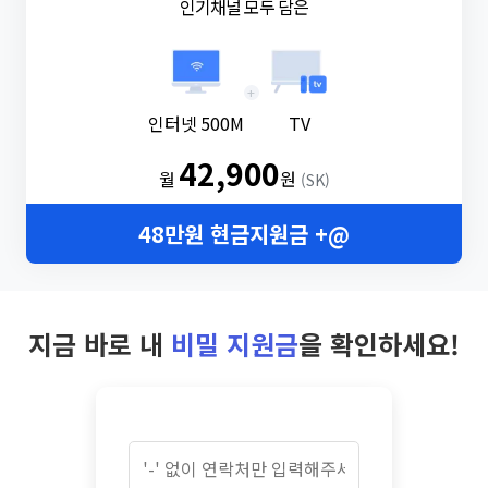
인기채널 모두 담은
+
인터넷 500M
TV
42,900
월
원
(SK)
48만원 현금지원금 +@
지금 바로 내
비밀 지원금
을 확인하세요!