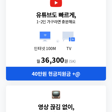
유튜브도 빠르게,
1~2인 가구라면 충분해요
+
인터넷 100M
TV
36,300
월
원
(SK)
40만원 현금지원금 +@
영상 끊김 없이,