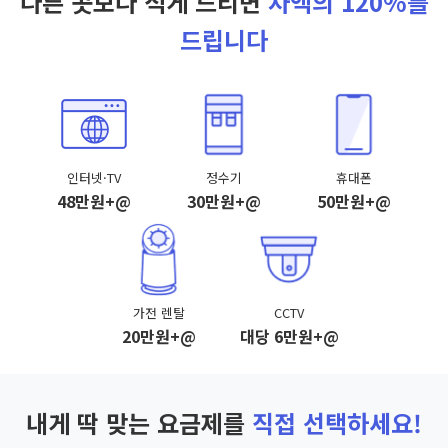
다른 곳보다 적게 드리면
차액의 120%를
드립니다
인터넷·TV
정수기
휴대폰
48만원+@
30만원+@
50만원+@
가전 렌탈
CCTV
20만원+@
대당 6만원+@
내게 딱 맞는 요금제를
직접 선택하세요!