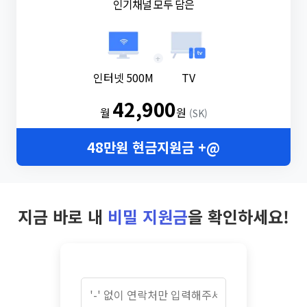
인기채널 모두 담은
+
인터넷 500M
TV
42,900
월
원
(SK)
48만원 현금지원금 +@
지금 바로 내
비밀 지원금
을 확인하세요!