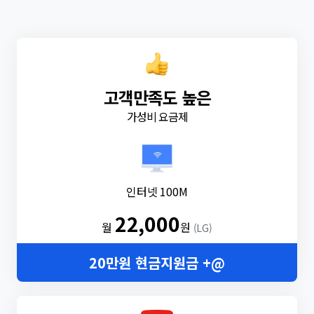
고객만족도 높은
가성비 요금제
인터넷 100M
22,000
월
원
(LG)
20만원 현금지원금 +@