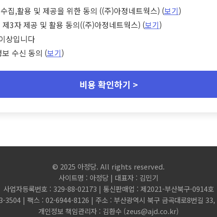
수집,활용 및 제공을 위한 동의 ((주)아정네트웍스) (
보기
)
 제3자 제공 및 활용 동의((주)아정네트웍스) (
보기
)
세 이상입니다
정보 수신 동의 (
보기
)
비용 확인하기 >
© 2025 아정당. All rights reserved.
사이트명 : 아정당 | 대표자 : 김민기
사업자등록번호 : 329-88-02173 | 통신판매업 : 제2021-부산북구-0914호
3-3504 | 팩스 : 02-6944-8126 | 주소 : 부산광역시 북구 금곡대로8번길 3
개인정보 책임관리자 : 김환수 (
zeus@ajd.co.kr
)