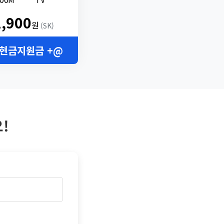
2,900
원
(SK)
 현금지원금 +@
!