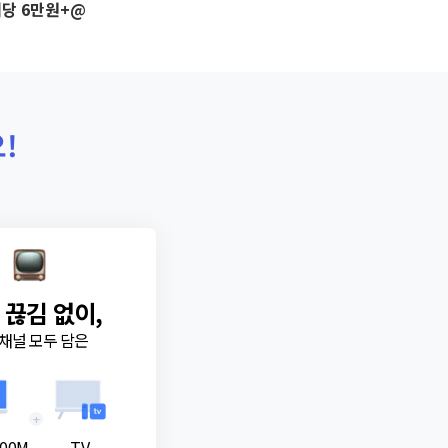
당 6만원+@
!
 끊김 없이,
채널 모두 담은
+
00M
TV