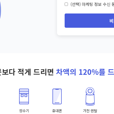
(선택) 마케팅 정보 수신 동
비
곳보다 적게 드리면
차액의 120%를 
정수기
휴대폰
가전 렌탈