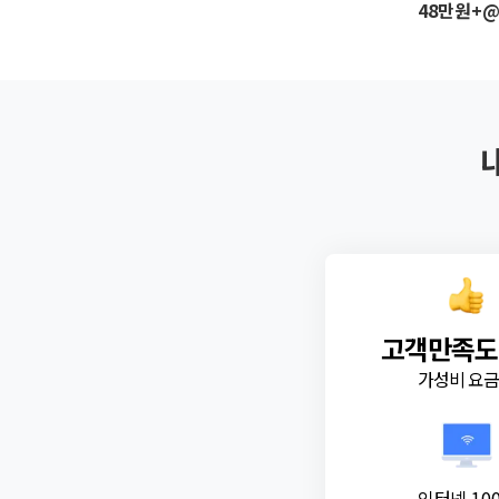
48만원+
고객만족도
가성비 요
인터넷 10