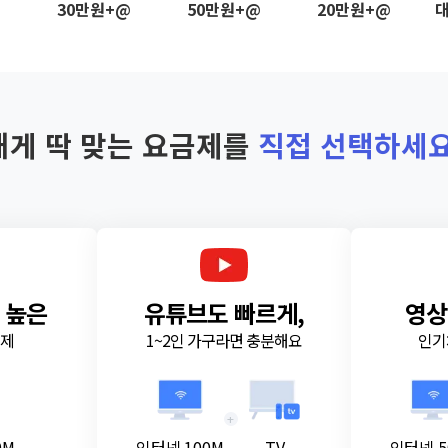
@
30만원+@
50만원+@
20만원+@
대
내게 딱 맞는 요금제를
직접 선택하세요
 높은
유튜브도 빠르게,
영상
금제
1~2인 가구라면 충분해요
인기
+
0M
인터넷 100M
TV
인터넷 5