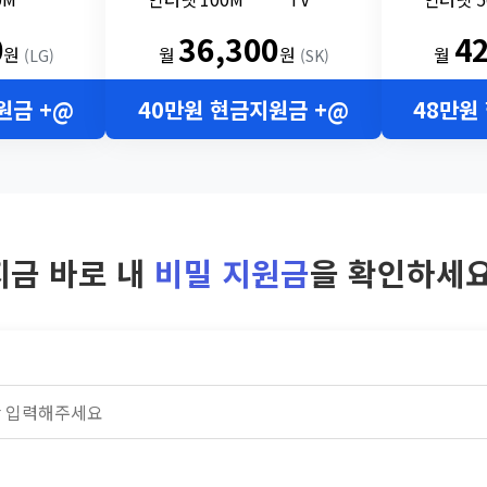
0
36,300
4
원
월
원
월
(LG)
(SK)
원금 +@
40만원 현금지원금 +@
48만원
지금 바로 내
비밀 지원금
을 확인하세요