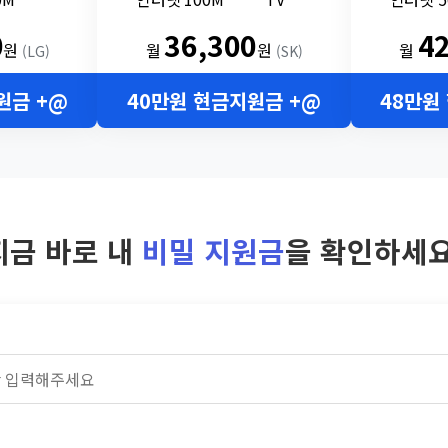
0
36,300
4
원
월
원
월
(LG)
(SK)
원금 +@
40만원 현금지원금 +@
48만원
지금 바로 내
비밀 지원금
을 확인하세요