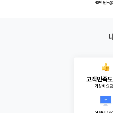
48만원+
고객만족도
가성비 요
인터넷 10