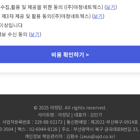
수집,활용 및 제공을 위한 동의 ((주)아정네트웍스) (
보기
)
 제3자 제공 및 활용 동의((주)아정네트웍스) (
보기
)
세 이상입니다
정보 수신 동의 (
보기
)
비용 확인하기 >
© 2025 아정당. All rights reserved.
사이트명 : 아정당 | 대표자 : 김민기
사업자등록번호 : 329-88-02173 | 통신판매업 : 제2021-부산북구-0914호
3-3504 | 팩스 : 02-6944-8126 | 주소 : 부산광역시 북구 금곡대로8번길 3
개인정보 책임관리자 : 김환수 (
zeus@ajd.co.kr
)