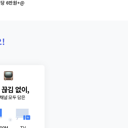
당 6만원+@
!
 끊김 없이,
채널 모두 담은
+
00M
TV