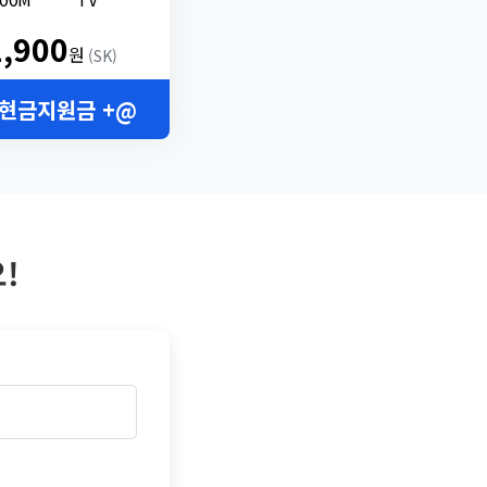
2,900
원
(SK)
 현금지원금 +@
!