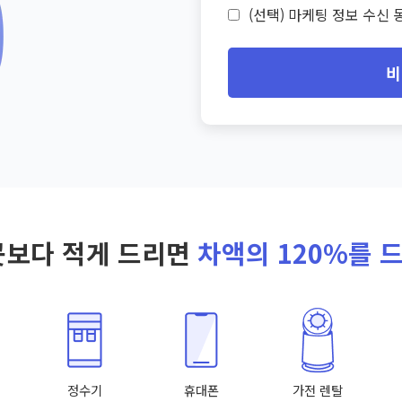
(선택) 마케팅 정보 수신 동
비
곳보다 적게 드리면
차액의 120%를 
정수기
휴대폰
가전 렌탈