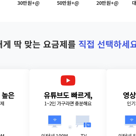
@
30만원+@
50만원+@
20만원+@
대
내게 딱 맞는 요금제를
직접 선택하세요
 높은
유튜브도 빠르게,
영상
금제
1~2인 가구라면 충분해요
인기
+
0M
인터넷 100M
TV
인터넷 5