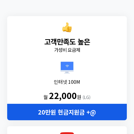
고객만족도 높은
가성비 요금제
인터넷 100M
22,000
월
원
(LG)
20만원 현금지원금 +@