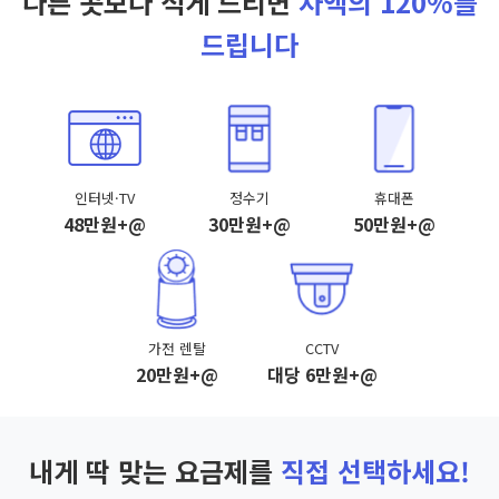
다른 곳보다 적게 드리면
차액의 120%를
드립니다
인터넷·TV
정수기
휴대폰
48만원+@
30만원+@
50만원+@
가전 렌탈
CCTV
20만원+@
대당 6만원+@
내게 딱 맞는 요금제를
직접 선택하세요!