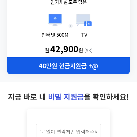
인기채널 모두 담은
+
인터넷 500M
TV
42,900
월
원
(SK)
48만원 현금지원금 +@
지금 바로 내
비밀 지원금
을 확인하세요!