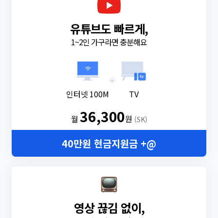
유튜브도 빠르게,
1~2인 가구라면 충분해요
+
인터넷 100M
TV
36,300
월
원
(SK)
40만원 현금지원금 +@
영상 끊김 없이,