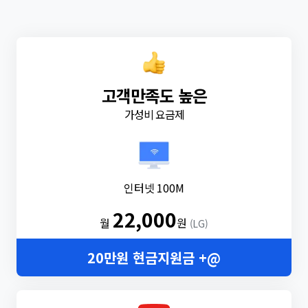
고객만족도 높은
가성비 요금제
인터넷 100M
22,000
월
원
(LG)
20만원 현금지원금 +@