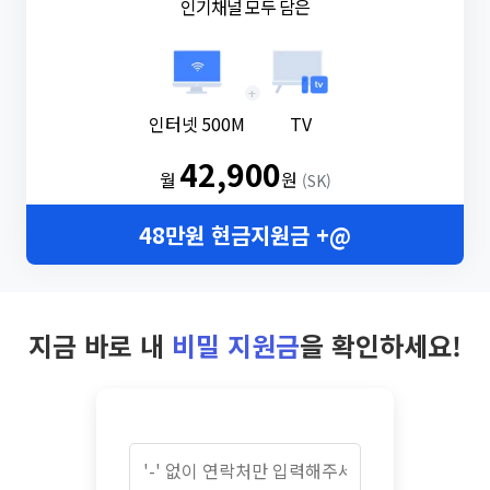
인기채널 모두 담은
+
인터넷 500M
TV
42,900
월
원
(SK)
48만원 현금지원금 +@
지금 바로 내
비밀 지원금
을 확인하세요!