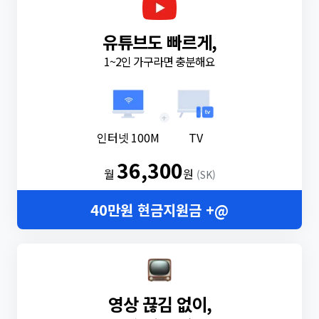
유튜브도 빠르게,
1~2인 가구라면 충분해요
+
인터넷 100M
TV
36,300
월
원
(SK)
40만원 현금지원금 +@
영상 끊김 없이,