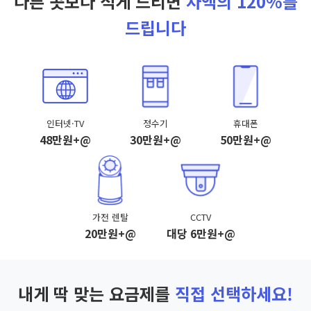
다른 곳보다 적게 드리면
차액의 120%를
드립니다
인터넷·TV
정수기
휴대폰
48만원+@
30만원+@
50만원+@
가전 렌탈
CCTV
20만원+@
대당 6만원+@
내게 딱 맞는 요금제를
직접 선택하세요!