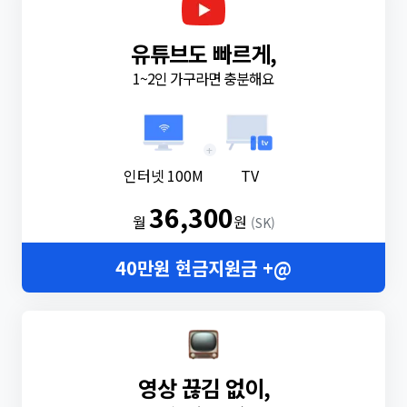
유튜브도 빠르게,
1~2인 가구라면 충분해요
+
인터넷 100M
TV
36,300
월
원
(SK)
40만원 현금지원금 +@
영상 끊김 없이,