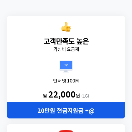
고객만족도 높은
가성비 요금제
인터넷 100M
22,000
월
원
(LG)
20만원 현금지원금 +@