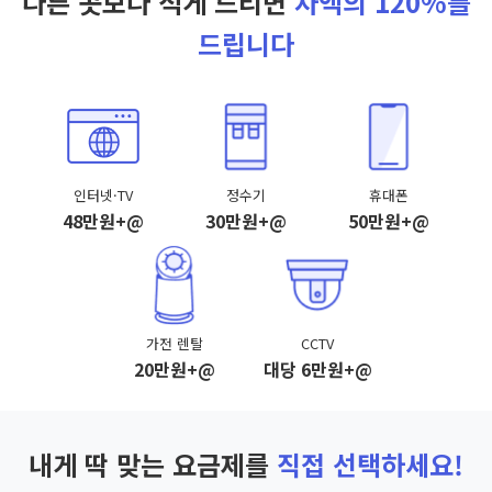
다른 곳보다 적게 드리면
차액의 120%를
드립니다
인터넷·TV
정수기
휴대폰
48만원+@
30만원+@
50만원+@
가전 렌탈
CCTV
20만원+@
대당 6만원+@
내게 딱 맞는 요금제를
직접 선택하세요!