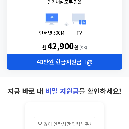
인기채널 모두 담은
+
인터넷 500M
TV
42,900
월
원
(SK)
48만원 현금지원금 +@
지금 바로 내
비밀 지원금
을 확인하세요!