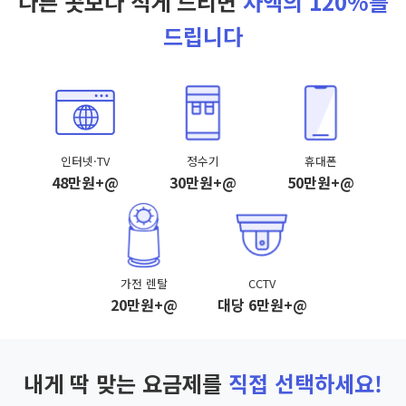
다른 곳보다 적게 드리면
차액의 120%를
드립니다
인터넷·TV
정수기
휴대폰
48만원+@
30만원+@
50만원+@
가전 렌탈
CCTV
20만원+@
대당 6만원+@
내게 딱 맞는 요금제를
직접 선택하세요!