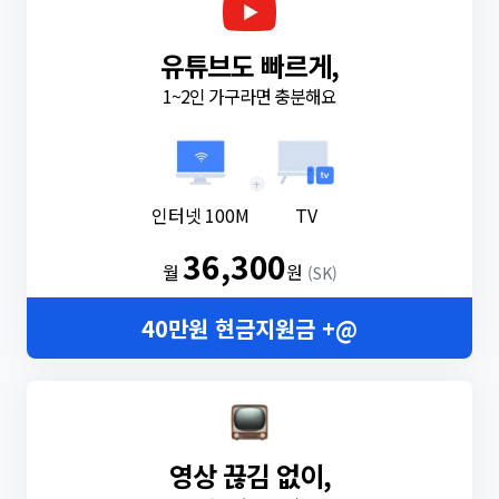
유튜브도 빠르게,
1~2인 가구라면 충분해요
+
인터넷 100M
TV
36,300
월
원
(SK)
40만원 현금지원금 +@
영상 끊김 없이,