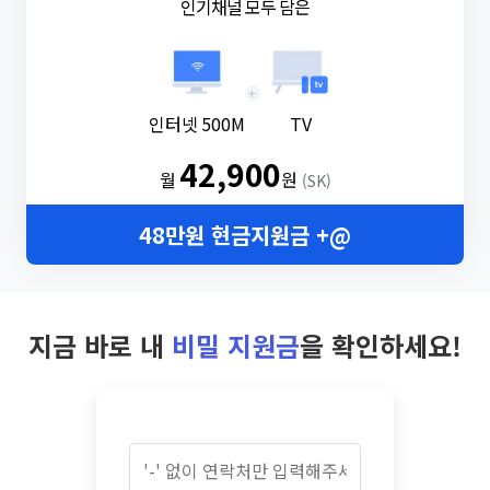
인기채널 모두 담은
+
인터넷 500M
TV
42,900
월
원
(SK)
48만원 현금지원금 +@
지금 바로 내
비밀 지원금
을 확인하세요!