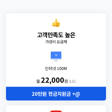
고객만족도 높은
가성비 요금제
인터넷 100M
22,000
월
원
(LG)
20만원 현금지원금 +@