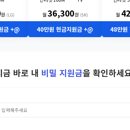
0
36,300
4
원
월
원
월
(LG)
(SK)
원금 +@
40만원 현금지원금 +@
48만원
지금 바로 내
비밀 지원금
을 확인하세요