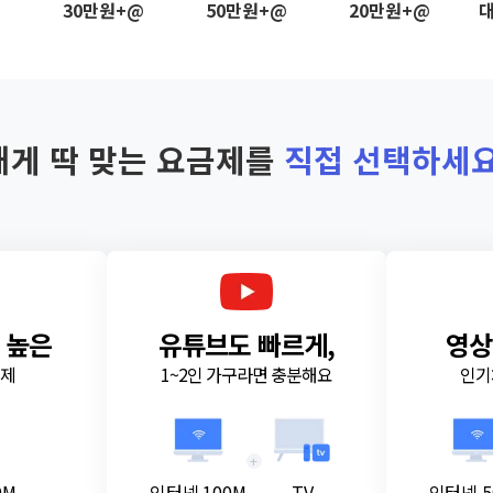
@
30만원+@
50만원+@
20만원+@
대
내게 딱 맞는 요금제를
직접 선택하세요
 높은
유튜브도 빠르게,
영상
금제
1~2인 가구라면 충분해요
인기
+
0M
인터넷 100M
TV
인터넷 5