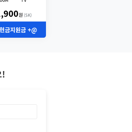
2,900
원
(SK)
 현금지원금 +@
!