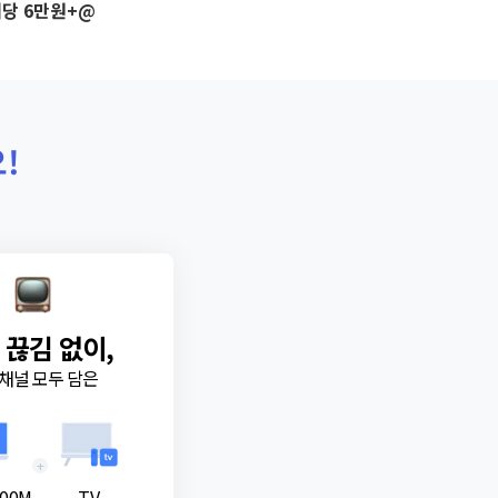
당 6만원+@
!
 끊김 없이,
채널 모두 담은
+
00M
TV