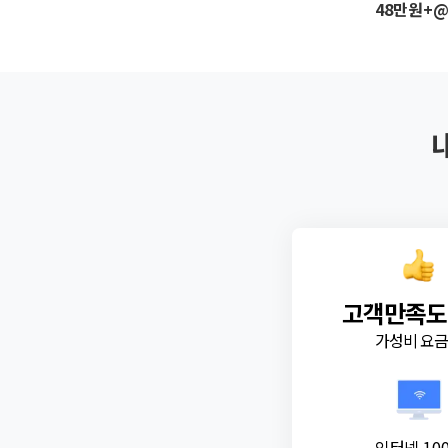
48만원+
고객만족도
가성비 요
인터넷 10