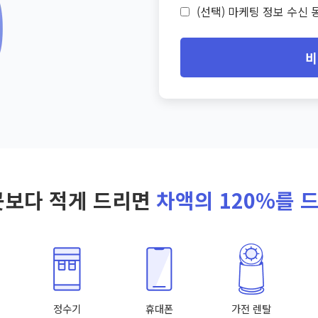
(선택) 마케팅 정보 수신 동
비
곳보다 적게 드리면
차액의 120%를 
정수기
휴대폰
가전 렌탈