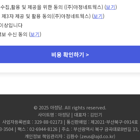
수집,활용 및 제공을 위한 동의 ((주)아정네트웍스) (
보기
)
 제3자 제공 및 활용 동의((주)아정네트웍스) (
보기
)
세 이상입니다
정보 수신 동의 (
보기
)
비용 확인하기 >
© 2025 아정당. All rights reserved.
사이트명 : 아정당 | 대표자 : 김민기
사업자등록번호 : 329-88-02173 | 통신판매업 : 제2021-부산북구-0914호
3-3504 | 팩스 : 02-6944-8126 | 주소 : 부산광역시 북구 금곡대로8번길 3
개인정보 책임관리자 : 김환수 (
zeus@ajd.co.kr
)