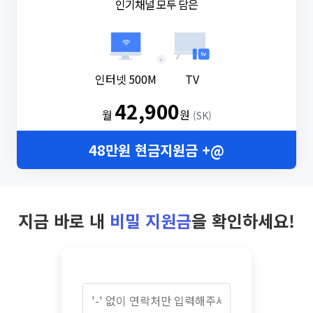
인기채널 모두 담은
+
인터넷 500M
TV
42,900
월
원
(SK)
48만원 현금지원금 +@
지금 바로 내
비밀 지원금
을 확인하세요!