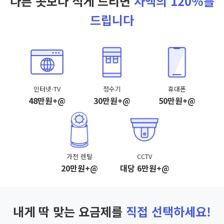
다른 곳보다 적게 드리면
차액의 120%를
드립니다
인터넷·TV
정수기
휴대폰
48만원+@
30만원+@
50만원+@
가전 렌탈
CCTV
20만원+@
대당 6만원+@
내게 딱 맞는 요금제를
직접 선택하세요!