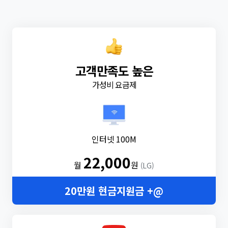
고객만족도 높은
가성비 요금제
인터넷 100M
22,000
월
원
(LG)
20만원 현금지원금 +@