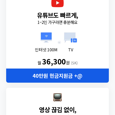
유튜브도 빠르게,
1~2인 가구라면 충분해요
+
인터넷 100M
TV
36,300
월
원
(SK)
40만원 현금지원금 +@
영상 끊김 없이,