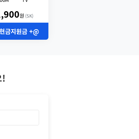
2,900
원
(SK)
 현금지원금 +@
!