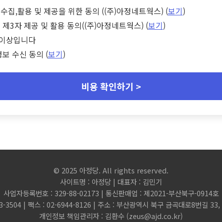
수집,활용 및 제공을 위한 동의 ((주)아정네트웍스) (
보기
)
 제3자 제공 및 활용 동의((주)아정네트웍스) (
보기
)
세 이상입니다
정보 수신 동의 (
보기
)
비용 확인하기 >
© 2025 아정당. All rights reserved.
사이트명 : 아정당 | 대표자 : 김민기
사업자등록번호 : 329-88-02173 | 통신판매업 : 제2021-부산북구-0914호
3-3504 | 팩스 : 02-6944-8126 | 주소 : 부산광역시 북구 금곡대로8번길 3
개인정보 책임관리자 : 김환수 (
zeus@ajd.co.kr
)