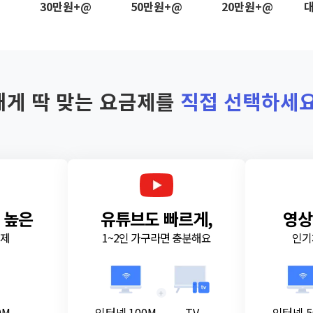
@
30만원+@
50만원+@
20만원+@
대
내게 딱 맞는 요금제를
직접 선택하세요
 높은
유튜브도 빠르게,
영상
금제
1~2인 가구라면 충분해요
인기
+
0M
인터넷 100M
TV
인터넷 5