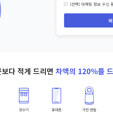
(선택) 마케팅 정보 수신 동
비
곳보다 적게 드리면
차액의 120%를 
정수기
휴대폰
가전 렌탈