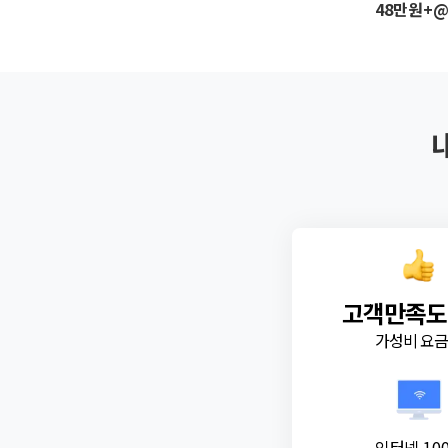
48만원+
고객만족도
가성비 요
인터넷 10