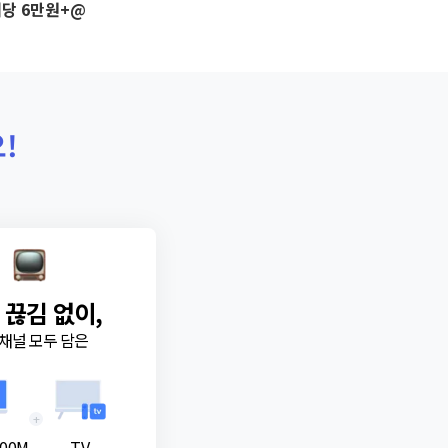
당 6만원+@
!
 끊김 없이,
채널 모두 담은
+
00M
TV