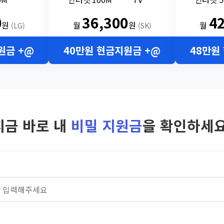
0
36,300
4
원
월
원
월
(LG)
(SK)
원금 +@
40만원 현금지원금 +@
48만원
지금 바로 내
비밀 지원금
을 확인하세요