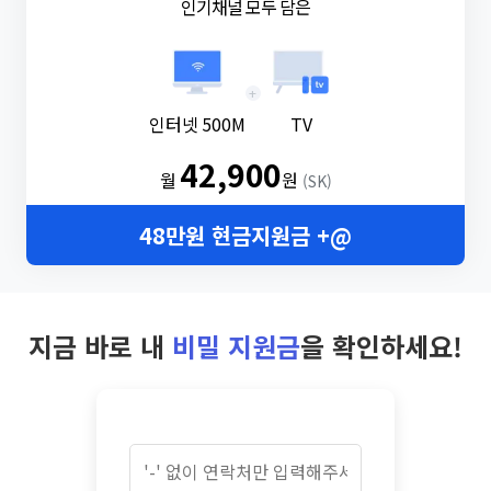
인기채널 모두 담은
+
인터넷 500M
TV
42,900
월
원
(SK)
48만원 현금지원금 +@
지금 바로 내
비밀 지원금
을 확인하세요!