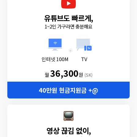
유튜브도 빠르게,
1~2인 가구라면 충분해요
+
인터넷 100M
TV
36,300
월
원
(SK)
40만원 현금지원금 +@
영상 끊김 없이,