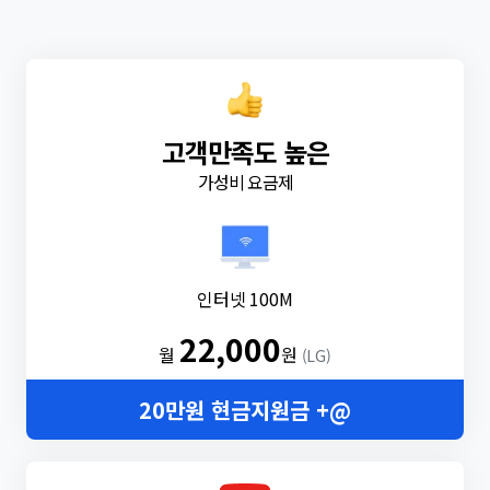
고객만족도 높은
가성비 요금제
인터넷 100M
22,000
월
원
(LG)
20만원 현금지원금 +@