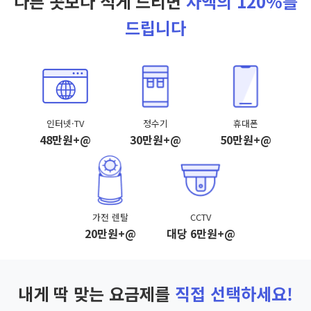
다른 곳보다 적게 드리면
차액의 120%를
드립니다
인터넷·TV
정수기
휴대폰
48만원+@
30만원+@
50만원+@
가전 렌탈
CCTV
20만원+@
대당 6만원+@
내게 딱 맞는 요금제를
직접 선택하세요!