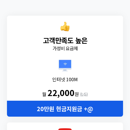
고객만족도 높은
가성비 요금제
인터넷 100M
22,000
월
원
(LG)
20만원 현금지원금 +@