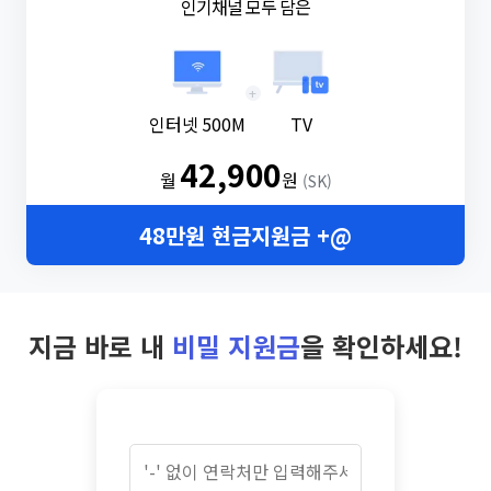
인기채널 모두 담은
+
인터넷 500M
TV
42,900
월
원
(SK)
48만원 현금지원금 +@
지금 바로 내
비밀 지원금
을 확인하세요!