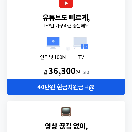
유튜브도 빠르게,
1~2인 가구라면 충분해요
+
인터넷 100M
TV
36,300
월
원
(SK)
40만원 현금지원금 +@
영상 끊김 없이,