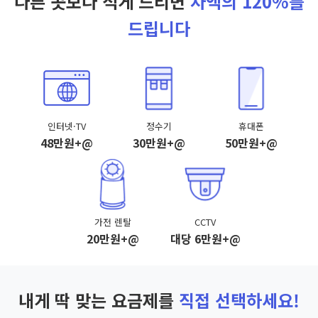
다른 곳보다 적게 드리면
차액의 120%를
드립니다
인터넷·TV
정수기
휴대폰
48만원+@
30만원+@
50만원+@
가전 렌탈
CCTV
20만원+@
대당 6만원+@
내게 딱 맞는 요금제를
직접 선택하세요!