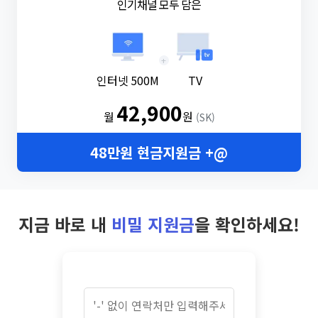
인기채널 모두 담은
+
인터넷 500M
TV
42,900
월
원
(SK)
48만원 현금지원금 +@
지금 바로 내
비밀 지원금
을 확인하세요!