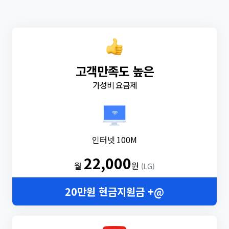
고객만족도 높은
가성비 요금제
인터넷 100M
22,000
월
원
(LG)
20만원 현금지원금 +@