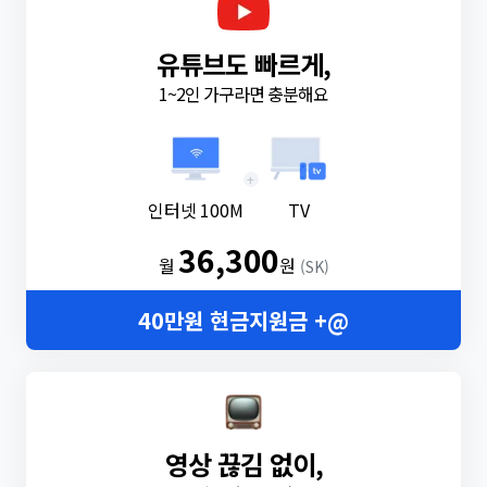
유튜브도 빠르게,
1~2인 가구라면 충분해요
+
인터넷 100M
TV
36,300
월
원
(SK)
40만원 현금지원금 +@
영상 끊김 없이,