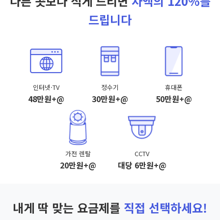
다른 곳보다 적게 드리면
차액의 120%를
드립니다
인터넷·TV
정수기
휴대폰
48만원+@
30만원+@
50만원+@
가전 렌탈
CCTV
20만원+@
대당 6만원+@
내게 딱 맞는 요금제를
직접 선택하세요!