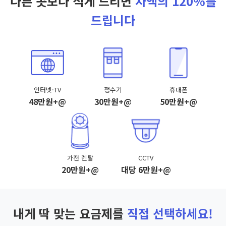
다른 곳보다 적게 드리면
차액의 120%를
드립니다
인터넷·TV
정수기
휴대폰
48만원+@
30만원+@
50만원+@
가전 렌탈
CCTV
20만원+@
대당 6만원+@
내게 딱 맞는 요금제를
직접 선택하세요!