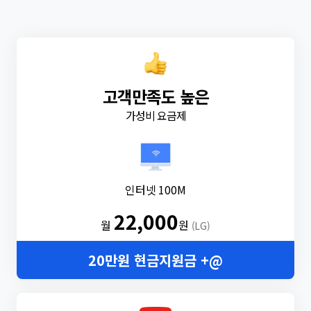
고객만족도 높은
가성비 요금제
인터넷 100M
22,000
월
원
(LG)
20만원 현금지원금 +@