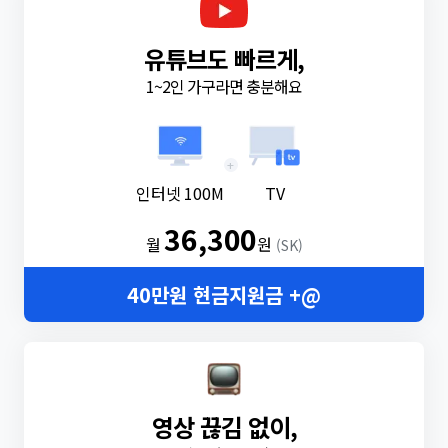
유튜브도 빠르게,
1~2인 가구라면 충분해요
+
인터넷 100M
TV
36,300
월
원
(SK)
40만원 현금지원금 +@
영상 끊김 없이,