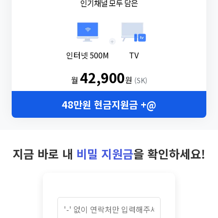
인기채널 모두 담은
+
인터넷 500M
TV
42,900
월
원
(SK)
48만원 현금지원금 +@
지금 바로 내
비밀 지원금
을 확인하세요!