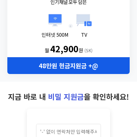
인기채널 모두 담은
+
인터넷 500M
TV
42,900
월
원
(SK)
48만원 현금지원금 +@
지금 바로 내
비밀 지원금
을 확인하세요!