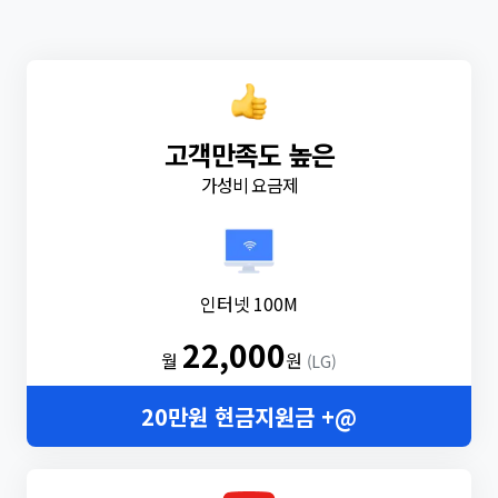
고객만족도 높은
가성비 요금제
인터넷 100M
22,000
월
원
(LG)
20만원 현금지원금 +@