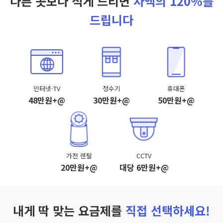
다른 곳보다 적게 드리면
차액의 120%를
드립니다
인터넷·TV
정수기
휴대폰
48만원+@
30만원+@
50만원+@
가전 렌탈
CCTV
20만원+@
대당 6만원+@
내게 딱 맞는 요금제를
직접 선택하세요!