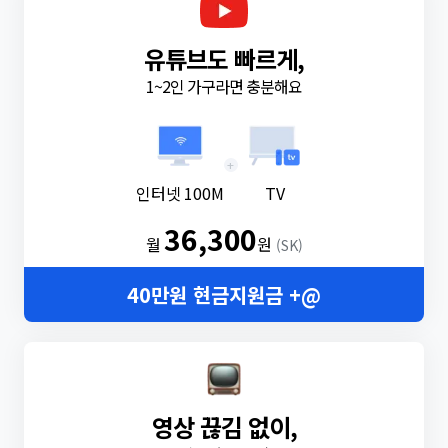
유튜브도 빠르게,
1~2인 가구라면 충분해요
+
인터넷 100M
TV
36,300
월
원
(SK)
40만원 현금지원금 +@
영상 끊김 없이,