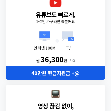
유튜브도 빠르게,
1~2인 가구라면 충분해요
+
인터넷 100M
TV
36,300
월
원
(SK)
40만원 현금지원금 +@
영상 끊김 없이,