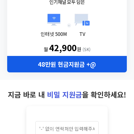
인기채널 모두 담은
+
인터넷 500M
TV
42,900
월
원
(SK)
48만원 현금지원금 +@
지금 바로 내
비밀 지원금
을 확인하세요!