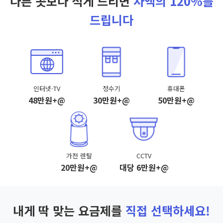
다른 곳보다 적게 드리면
차액의 120%를
드립니다
인터넷·TV
정수기
휴대폰
48만원+@
30만원+@
50만원+@
가전 렌탈
CCTV
20만원+@
대당 6만원+@
내게 딱 맞는 요금제를
직접 선택하세요!