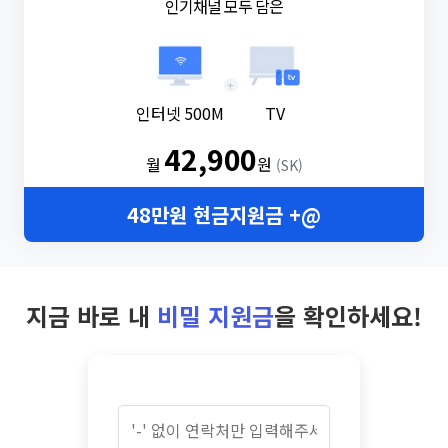
인기채널 모두 담은
+
인터넷 500M
TV
42,900
월
원
(SK)
48만원 현금지원금 +@
지금 바로 내
비밀 지원금
을 확인하세요!