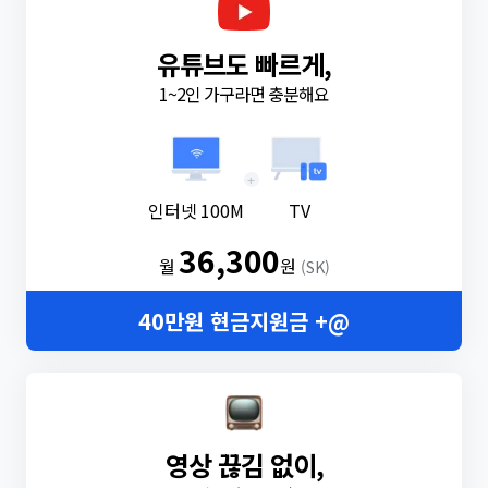
유튜브도 빠르게,
1~2인 가구라면 충분해요
+
인터넷 100M
TV
36,300
월
원
(SK)
40만원 현금지원금 +@
영상 끊김 없이,