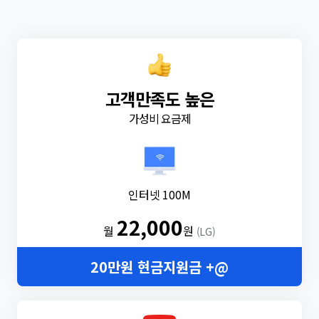
고객만족도 높은
가성비 요금제
인터넷 100M
22,000
월
원
(LG)
20만원 현금지원금 +@