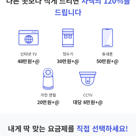
다른 곳보다 적게 드리면
차액의 120%를
드립니다
인터넷·TV
정수기
휴대폰
48만원+@
30만원+@
50만원+@
가전 렌탈
CCTV
20만원+@
대당 6만원+@
내게 딱 맞는 요금제를
직접 선택하세요!