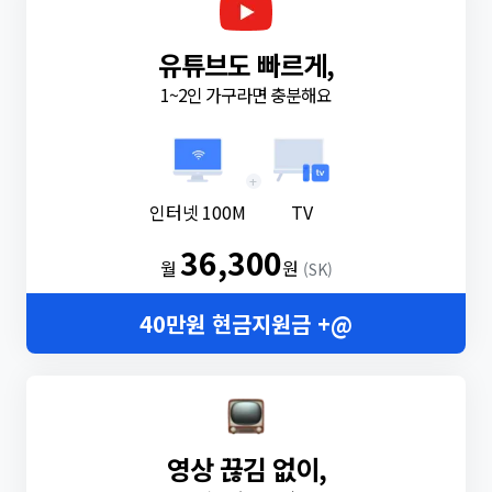
유튜브도 빠르게,
1~2인 가구라면 충분해요
+
인터넷 100M
TV
36,300
월
원
(SK)
40만원 현금지원금 +@
영상 끊김 없이,