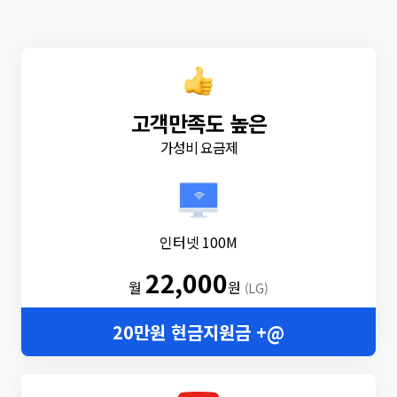
고객만족도 높은
가성비 요금제
인터넷 100M
22,000
월
원
(LG)
20만원 현금지원금 +@