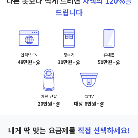
다른 곳보다 적게 드리면
차액의 120%를
드립니다
인터넷·TV
정수기
휴대폰
48만원+@
30만원+@
50만원+@
가전 렌탈
CCTV
20만원+@
대당 6만원+@
내게 딱 맞는 요금제를
직접 선택하세요!