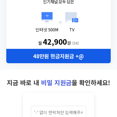
인기채널 모두 담은
+
인터넷 500M
TV
42,900
월
원
(SK)
48만원 현금지원금 +@
지금 바로 내
비밀 지원금
을 확인하세요!