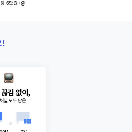
당 6만원+@
!
 끊김 없이,
채널 모두 담은
+
00M
TV