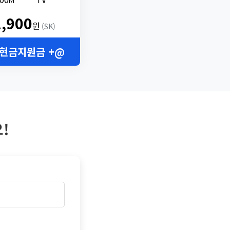
2,900
원
(SK)
 현금지원금 +@
!