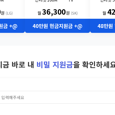
0
36,300
4
원
월
원
월
(LG)
(SK)
원금 +@
40만원 현금지원금 +@
48만원
지금 바로 내
비밀 지원금
을 확인하세요