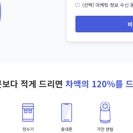
(선택) 마케팅 정보 수신 동
비
곳보다 적게 드리면
차액의 120%를 
정수기
휴대폰
가전 렌탈