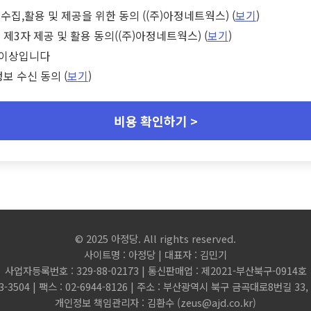
수집,활용 및 제공을 위한 동의 ((주)아정네트웍스) (
보기
)
 제3자 제공 및 활용 동의((주)아정네트웍스) (
보기
)
세 이상입니다
정보 수신 동의 (
보기
)
비용 확인하기 >
© 2025 아정당. All rights reserved.
사이트명 : 아정당 | 대표자 : 김민기
사업자등록번호 : 329-88-02173 | 통신판매업 : 제2021-부산북구-0914호
3-3504 | 팩스 : 02-6944-8126 | 주소 : 부산광역시 북구 금곡대로8번길 3
개인정보 책임관리자 : 김환수 (
zeus@ajd.co.kr
)