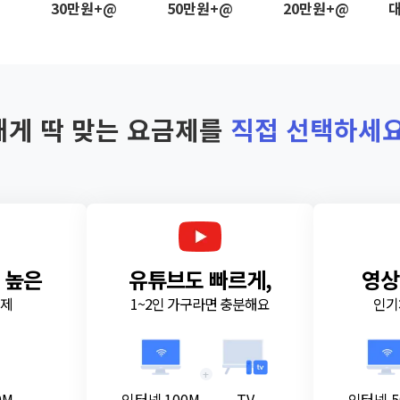
@
30만원+@
50만원+@
20만원+@
대
내게 딱 맞는 요금제를
직접 선택하세요
 높은
유튜브도 빠르게,
영상
금제
1~2인 가구라면 충분해요
인기
+
0M
인터넷 100M
TV
인터넷 5