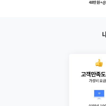
48만원+
고객만족도
가성비 요
인터넷 10